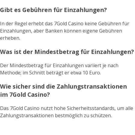
Gibt es Gebühren für Einzahlungen?
In der Regel erhebt das 7Gold Casino keine Gebühren für
Einzahlungen, aber Banken können eigene Gebühren
erheben.
Was ist der Mindestbetrag für Einzahlungen?
Der Mindestbetrag für Einzahlungen variiert je nach
Methode; im Schnitt beträgt er etwa 10 Euro.
Wie sicher sind die Zahlungstransaktionen
im 7Gold Casino?
Das 7Gold Casino nutzt hohe Sicherheitsstandards, um alle
Zahlungstransaktionen bestmöglich zu schützen.