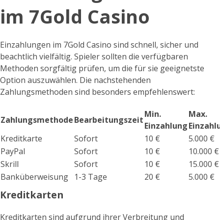
im 7Gold Casino
Einzahlungen im 7Gold Casino sind schnell, sicher und
beachtlich vielfältig. Spieler sollten die verfügbaren
Methoden sorgfältig prüfen, um die für sie geeignetste
Option auszuwählen. Die nachstehenden
Zahlungsmethoden sind besonders empfehlenswert:
Min.
Max.
Zahlungsmethode
Bearbeitungszeit
Einzahlung
Einzahl
Kreditkarte
Sofort
10 €
5.000 €
PayPal
Sofort
10 €
10.000 €
Skrill
Sofort
10 €
15.000 €
Banküberweisung
1-3 Tage
20 €
5.000 €
Kreditkarten
Kreditkarten sind aufgrund ihrer Verbreitung und