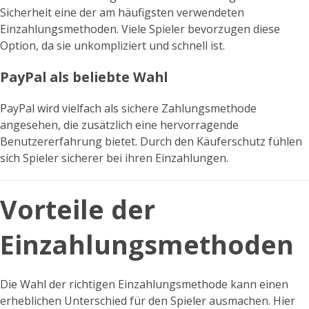
Sicherheit eine der am häufigsten verwendeten
Einzahlungsmethoden. Viele Spieler bevorzugen diese
Option, da sie unkompliziert und schnell ist.
PayPal als beliebte Wahl
PayPal wird vielfach als sichere Zahlungsmethode
angesehen, die zusätzlich eine hervorragende
Benutzererfahrung bietet. Durch den Käuferschutz fühlen
sich Spieler sicherer bei ihren Einzahlungen.
Vorteile der
Einzahlungsmethoden
Die Wahl der richtigen Einzahlungsmethode kann einen
erheblichen Unterschied für den Spieler ausmachen. Hier