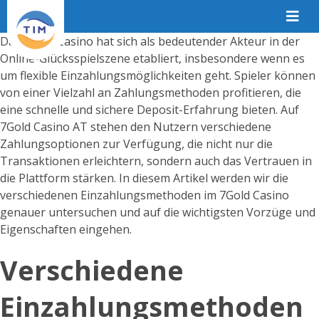
Das 7Gold Casino hat sich als bedeutender Akteur in der
Online-Glücksspielszene etabliert, insbesondere wenn es
um flexible Einzahlungsmöglichkeiten geht. Spieler können
von einer Vielzahl an Zahlungsmethoden profitieren, die
eine schnelle und sichere Deposit-Erfahrung bieten. Auf
7Gold Casino AT
stehen den Nutzern verschiedene
Zahlungsoptionen zur Verfügung, die nicht nur die
Transaktionen erleichtern, sondern auch das Vertrauen in
die Plattform stärken. In diesem Artikel werden wir die
verschiedenen Einzahlungsmethoden im 7Gold Casino
genauer untersuchen und auf die wichtigsten Vorzüge und
Eigenschaften eingehen.
Verschiedene
Einzahlungsmethoden