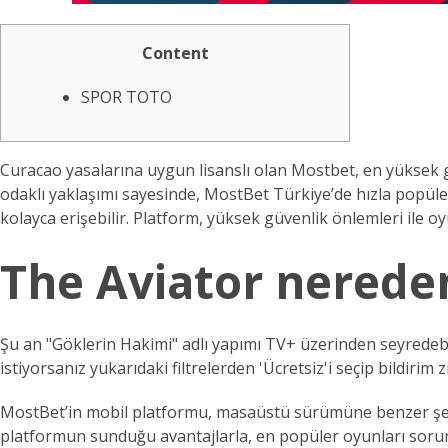
Content
SPOR TOTO
Curacao yasalarına uygun lisanslı olan Mostbet, en yüksek güv
odaklı yaklaşımı sayesinde, MostBet Türkiye’de hızla popüle
kolayca erişebilir. Platform, yüksek güvenlik önlemleri ile oy
The Aviator nereden
Şu an "Göklerin Hakimi" adlı yapımı TV+ üzerinden seyredebi
istiyorsanız yukarıdaki filtrelerden 'Ücretsiz'i seçip bildirim zil
MostBet’in mobil platformu, masaüstü sürümüne benzer şekilde
platformun sunduğu avantajlarla, en popüler oyunları soruns