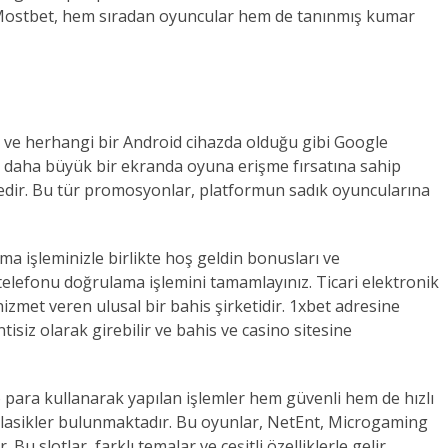
ren Mostbet, hem sıradan oyuncular hem de tanınmış kumar
nir ve herhangi bir Android cihazda olduğu gibi Google
ile daha büyük bir ekranda oyuna erişme fırsatına sahip
ktedir. Bu tür promosyonlar, platformun sadık oyuncularına
rma işleminizle birlikte hoş geldin bonusları ve
telefonu doğrulama işlemini tamamlayınız. Ticari elektronik
 hizmet veren ulusal bir bahis şirketidir. 1xbet adresine
isiz olarak girebilir ve bahis ve casino sitesine
to para kullanarak yapılan işlemler hem güvenli hem de hızlı
klasikler bulunmaktadır. Bu oyunlar, NetEnt, Microgaming
 slotlar, farklı temalar ve çeşitli özelliklerle gelir,