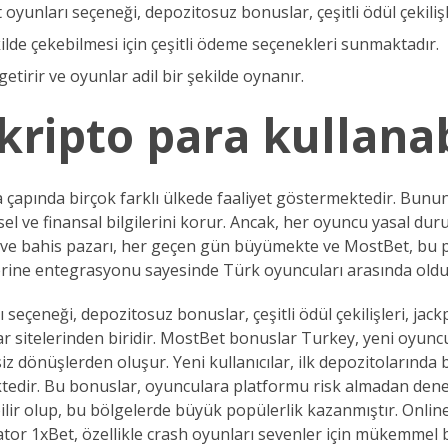
 oyunları seçeneği, depozitosuz bonuslar, çeşitli ödül çekiliş
ilde çekebilmesi için çeşitli ödeme seçenekleri sunmaktadır.
tirir ve oyunlar adil bir şekilde oynanır.
kripto para kullanab
 çapında birçok farklı ülkede faaliyet göstermektedir. Bununl
isel ve finansal bilgilerini korur. Ancak, her oyuncu yasal d
 ve bahis pazarı, her geçen gün büyümekte ve MostBet, bu p
lerine entegrasyonu sayesinde Türk oyuncuları arasında oldu
ı seçeneği, depozitosuz bonuslar, çeşitli ödül çekilişleri, ja
 sitelerinden biridir. MostBet bonuslar Turkey, yeni oyuncu
iz dönüşlerden oluşur. Yeni kullanıcılar, ilk depozitolarında b
ektedir. Bu bonuslar, oyunculara platformu risk almadan den
ilir olup, bu bölgelerde büyük popülerlik kazanmıştır. Online
Aviator 1xBet, özellikle crash oyunları sevenler için mükemmel