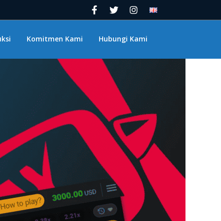
ksi
Komitmen Kami
Hubungi Kami