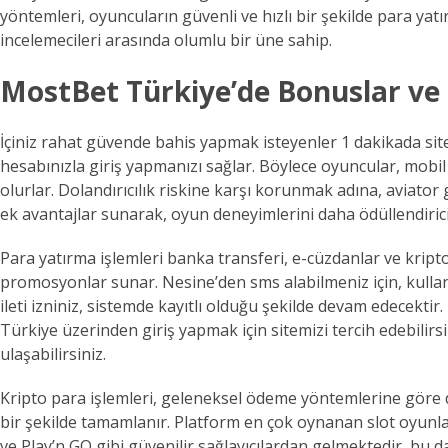
yöntemleri, oyuncuların güvenli ve hızlı bir şekilde para y
incelemecileri arasında olumlu bir üne sahip.
MostBet Türkiye’de Bonuslar v
İçiniz rahat güvende bahis yapmak isteyenler 1 dakikada sitey
hesabınızla giriş yapmanızı sağlar. Böylece oyuncular, mobil
olurlar. Dolandırıcılık riskine karşı korunmak adına, aviato
ek avantajlar sunarak, oyun deneyimlerini daha ödüllendirici 
Para yatırma işlemleri banka transferi, e-cüzdanlar ve kripto
promosyonlar sunar. Nesine’den sms alabilmeniz için, kullan
ileti izniniz, sistemde kayıtlı olduğu şekilde devam edecektir
Türkiye üzerinden giriş yapmak için sitemizi tercih edebilirsi
ulaşabilirsiniz.
Kripto para işlemleri, geleneksel ödeme yöntemlerine göre da
bir şekilde tamamlanır. Platform en çok oynanan slot oyunl
ve Play’n GO gibi güvenilir sağlayıcılardan gelmektedir, bu da