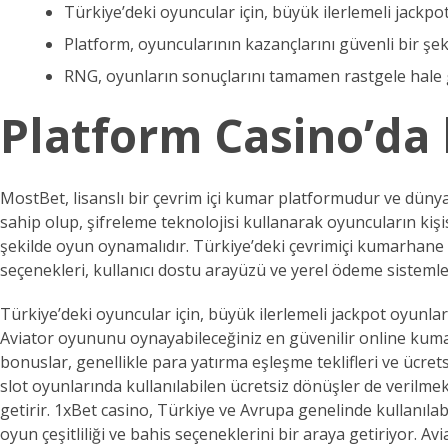
Türkiye’deki oyuncular için, büyük ilerlemeli jackpot
Platform, oyuncularının kazançlarını güvenli bir şek
RNG, oyunların sonuçlarını tamamen rastgele hale ge
Platform Casino’da 
MostBet, lisanslı bir çevrim içi kumar platformudur ve dünya
sahip olup, şifreleme teknolojisi kullanarak oyuncuların kiş
şekilde oyun oynamalıdır. Türkiye’deki çevrimiçi kumarhane
seçenekleri, kullanıcı dostu arayüzü ve yerel ödeme sistem
Türkiye’deki oyuncular için, büyük ilerlemeli jackpot oyunlar
Aviator oyununu oynayabileceğiniz en güvenilir online kumar
bonuslar, genellikle para yatırma eşleşme teklifleri ve ücrets
slot oyunlarında kullanılabilen ücretsiz dönüşler de verilm
getirir. 1xBet casino, Türkiye ve Avrupa genelinde kullanılab
oyun çeşitliliği ve bahis seçeneklerini bir araya getiriyor. 