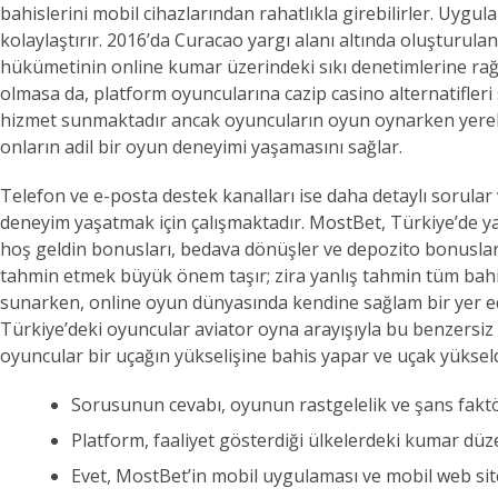
bahislerini mobil cihazlarından rahatlıkla girebilirler. Uygu
kolaylaştırır. 2016’da Curacao yargı alanı altında oluşturul
hükümetinin online kumar üzerindeki sıkı denetimlerine rağm
olmasa da, platform oyuncularına cazip casino alternatifler
hizmet sunmaktadır ancak oyuncuların oyun oynarken yerel ya
onların adil bir oyun deneyimi yaşamasını sağlar.
Telefon ve e-posta destek kanalları ise daha detaylı sorula
deneyim yaşatmak için çalışmaktadır. MostBet, Türkiye’de y
hoş geldin bonusları, bedava dönüşler ve depozito bonusları 
tahmin etmek büyük önem taşır; zira yanlış tahmin tüm bahisi
sunarken, online oyun dünyasında kendine sağlam bir yer ed
Türkiye’deki oyuncular aviator oyna arayışıyla bu benzersiz
oyuncular bir uçağın yükselişine bahis yapar ve uçak yükseld
Sorusunun cevabı, oyunun rastgelelik ve şans faktör
Platform, faaliyet gösterdiği ülkelerdeki kumar düze
Evet, MostBet’in mobil uygulaması ve mobil web sit