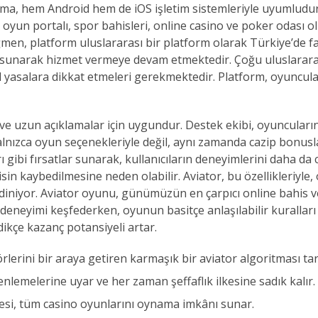
lama, hem Android hem de iOS işletim sistemleriyle uyumludur,
an oyun portalı, spor bahisleri, online casino ve poker odası
en, platform uluslararası bir platform olarak Türkiye’de faa
i sunarak hizmet vermeye devam etmektedir. Çoğu uluslararası
salara dikkat etmeleri gerekmektedir. Platform, oyuncuların
r ve uzun açıklamalar için uygundur. Destek ekibi, oyuncular
alnızca oyun seçenekleriyle değil, aynı zamanda cazip bonus
gibi fırsatlar sunarak, kullanıcıların deneyimlerini daha da
n kaybedilmesine neden olabilir. Aviator, bu özellikleriyle,
iniyor. Aviator oyunu, günümüzün en çarpıcı online bahis v
 deneyimi keşfederken, oyunun basitçe anlaşılabilir kurallar
ikçe kazanç potansiyeli artar.
lerini bir araya getiren karmaşık bir aviator algoritması t
nlemelerine uyar ve her zaman şeffaflık ilkesine sadık kalır.
esi, tüm casino oyunlarını oynama imkânı sunar.