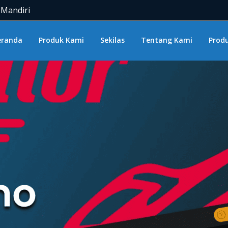
 Mandiri
eranda
Produk Kami
Sekilas
Tentang Kami
Produ