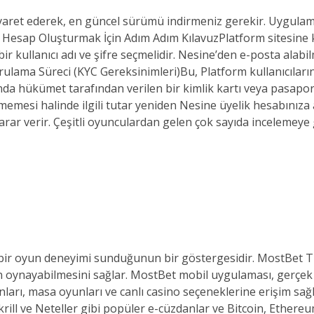
ziyaret ederek, en güncel sürümü indirmeniz gerekir. Uygula
. Hesap Oluşturmak İçin Adım Adım KılavuzPlatform sitesine
bir kullanıcı adı ve şifre seçmelidir. Nesine’den e-posta alabi
lama Süreci (KYC Gereksinimleri)Bu, Platform kullanıcıların 
ında hükümet tarafından verilen bir kimlik kartı veya pasaport
şmemesi halinde ilgili tutar yeniden Nesine üyelik hesabınıza a
rar verir. Çeşitli oyunculardan gelen çok sayıda incelemeye 
ir oyun deneyimi sunduğunun bir göstergesidir. MostBet TR g
un oynayabilmesini sağlar. MostBet mobil uygulaması, gerçe
ları, masa oyunları ve canlı casino seçeneklerine erişim sağ
krill ve Neteller gibi popüler e-cüzdanlar ve Bitcoin, Ethereu