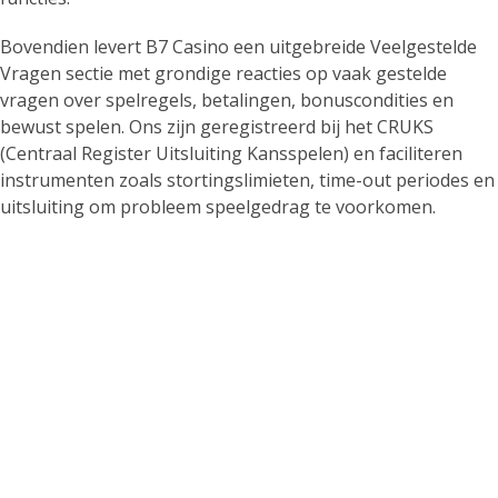
Bovendien levert B7 Casino een uitgebreide Veelgestelde
Vragen sectie met grondige reacties op vaak gestelde
vragen over spelregels, betalingen, bonuscondities en
bewust spelen. Ons zijn geregistreerd bij het CRUKS
(Centraal Register Uitsluiting Kansspelen) en faciliteren
instrumenten zoals stortingslimieten, time-out periodes en
uitsluiting om probleem speelgedrag te voorkomen.