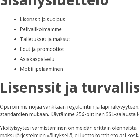
Lisenssit ja suojaus
Pelivalikoimamme
Talletukset ja maksut
Edut ja promootiot
Asiakaspalvelu
Mobiilipelaaminen
Lisenssit ja turvall
Operoimme nojaa vankkaan regulointiin ja läpinäkyvyyteen
standardien mukaan. Käytämme 256-bittinen SSL-salausta k
Yksityisyytesi varmistaminen on meidän erittäin olennaist
maksujärjestelmien välityksellä, ei luottokorttitietojasi kos