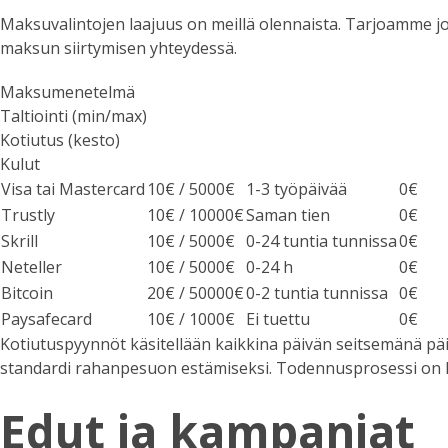
Maksuvalintojen laajuus on meillä olennaista. Tarjoamme jop
maksun siirtymisen yhteydessä.
Maksumenetelmä
Taltiointi (min/max)
Kotiutus (kesto)
Kulut
Visa tai Mastercard
10€ / 5000€
1-3 työpäivää
0€
Trustly
10€ / 10000€
Saman tien
0€
Skrill
10€ / 5000€
0-24 tuntia tunnissa
0€
Neteller
10€ / 5000€
0-24 h
0€
Bitcoin
20€ / 50000€
0-2 tuntia tunnissa
0€
Paysafecard
10€ / 1000€
Ei tuettu
0€
Kotiutuspyynnöt käsitellään kaikkina päivän seitsemänä päi
standardi rahanpesuon estämiseksi. Todennusprosessi on hel
Edut ja kampanjat