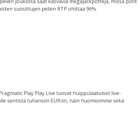
n pelien joukosta saat kasvavia megajackpotteja, missä potit
isten suosittujen pelien RTP ohittaa 96%.
Pragmatic Play Play Live tuovat huippulaatuiset live-
alle sentistä tuhansiin EUR:iin, näin huomioimme sekä