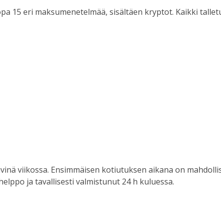
a 15 eri maksumenetelmää, sisältäen kryptot. Kaikki talletuk
vinä viikossa. Ensimmäisen kotiutuksen aikana on mahdollis
ppo ja tavallisesti valmistunut 24 h kuluessa.