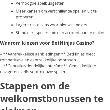
Verhoogde spelbudgetten
Meer kansen om verschillende spellen uit te
proberen
Lagere risicoszins voor nieuwe spelers
Stimuleert spelers om een account aan te maken
Waarom kiezen voor BetNinjas Casino?
– **Aantrekkelijke aanbiedingen:** BetNinjas biedt
competitieve en aantrekkelijke bonussen.
– **Gebruiksvriendelijke interface:** Gemakkelijk te
navigeren, zelfs voor nieuwe spelers.
Stappen om de
welkomstbonussen te