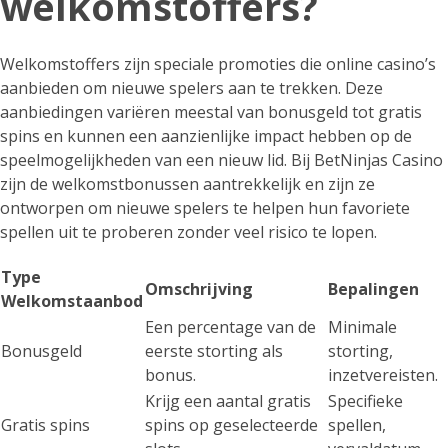
welkomstoffers?
Welkomstoffers zijn speciale promoties die online casino’s
aanbieden om nieuwe spelers aan te trekken. Deze
aanbiedingen variëren meestal van bonusgeld tot gratis
spins en kunnen een aanzienlijke impact hebben op de
speelmogelijkheden van een nieuw lid. Bij BetNinjas Casino
zijn de welkomstbonussen aantrekkelijk en zijn ze
ontworpen om nieuwe spelers te helpen hun favoriete
spellen uit te proberen zonder veel risico te lopen.
Type
Omschrijving
Bepalingen
Welkomstaanbod
Een percentage van de
Minimale
Bonusgeld
eerste storting als
storting,
bonus.
inzetvereisten.
Krijg een aantal gratis
Specifieke
Gratis spins
spins op geselecteerde
spellen,