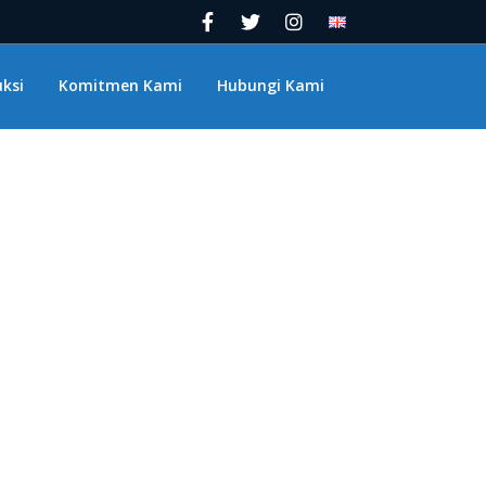
ksi
Komitmen Kami
Hubungi Kami