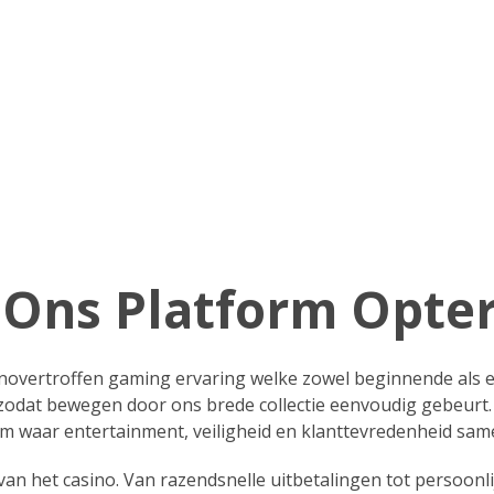
 Ons Platform Opte
onovertroffen gaming ervaring welke zowel beginnende als 
, zodat bewegen door ons brede collectie eenvoudig gebeur
m waar entertainment, veiligheid en klanttevredenheid sa
 van het casino. Van razendsnelle uitbetalingen tot persoonl