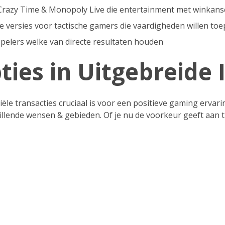
 Crazy Time & Monopoly Live die entertainment met winkan
 versies voor tactische gamers die vaardigheden willen to
spelers welke van directe resultaten houden
ties in Uitgebreide 
ële transacties cruciaal is voor een positieve gaming erva
lende wensen & gebieden. Of je nu de voorkeur geeft aan t