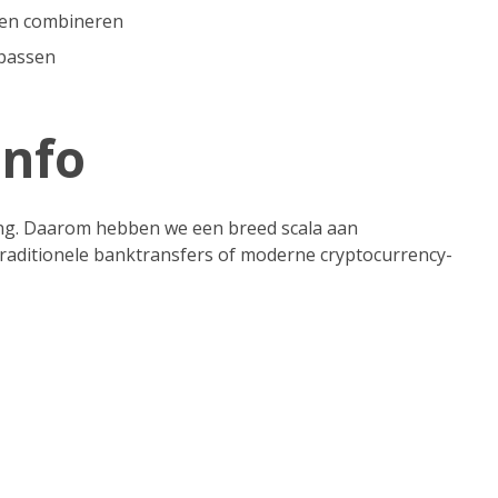
sen combineren
epassen
Info
ring. Daarom hebben we een breed scala aan
raditionele banktransfers of moderne cryptocurrency-