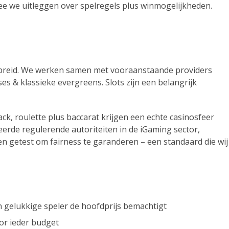
ee we uitleggen over spelregels plus winmogelijkheden.
gebreid. We werken samen met vooraanstaande providers
s & klassieke evergreens. Slots zijn een belangrijk
ack, roulette plus baccarat krijgen een echte casinosfeer
erde regulerende autoriteiten in de iGaming sector,
 getest om fairness te garanderen – een standaard die wij
n gelukkige speler de hoofdprijs bemachtigt
oor ieder budget