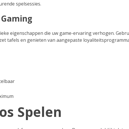
urende spelsessies.
 Gaming
 unieke eigenschappen die uw game-ervaring verhogen. Gebru
tafels en genieten van aangepaste loyaliteitsprogramma’s 
stelbaar
ximum
os Spelen