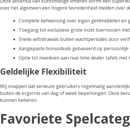
Deze absentia van kunstmatige limieten vormt een superieur
over het algemeen een hogere tevredenheid melden over de c
Complete beheersing over eigen geldmiddelen en 
Toegang tot exclusieve grote inzet toernooien met
Snelle withdrawals buiten wachtperiodes door veri
Aangepaste bonusdeals gebaseerd op persoonlijk
Optie tot meedoen aan real-time dealer tafels met 
Geldelijke Flexibiliteit
Wij snappen dat serieuze gebruikers regelmatig aanzienlij
buiten de ergernis van dag of week beperkingen. Deze benad
kunnen beheren.
Favoriete Spelcate