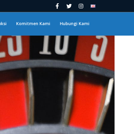
ksi
Komitmen Kami
Hubungi Kami