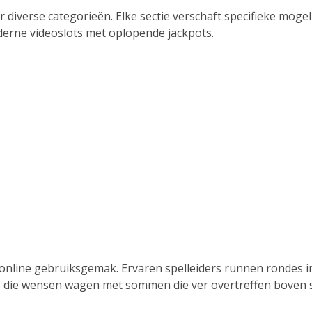
er diverse categorieën. Elke sectie verschaft specifieke mog
derne videoslots met oplopende jackpots.
 online gebruiksgemak. Ervaren spelleiders runnen rondes i
 die wensen wagen met sommen die ver overtreffen boven st