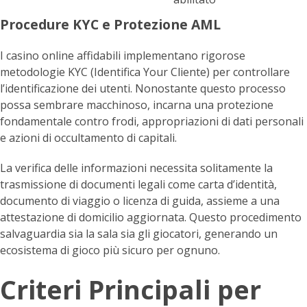
Procedure KYC e Protezione AML
I casino online affidabili implementano rigorose
metodologie KYC (Identifica Your Cliente) per controllare
l’identificazione dei utenti. Nonostante questo processo
possa sembrare macchinoso, incarna una protezione
fondamentale contro frodi, appropriazioni di dati personali
e azioni di occultamento di capitali.
La verifica delle informazioni necessita solitamente la
trasmissione di documenti legali come carta d’identità,
documento di viaggio o licenza di guida, assieme a una
attestazione di domicilio aggiornata. Questo procedimento
salvaguardia sia la sala sia gli giocatori, generando un
ecosistema di gioco più sicuro per ognuno.
Criteri Principali per