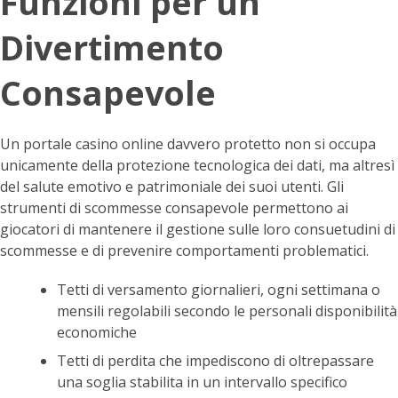
Funzioni per un
Divertimento
Consapevole
Un portale casino online davvero protetto non si occupa
unicamente della protezione tecnologica dei dati, ma altresì
del salute emotivo e patrimoniale dei suoi utenti. Gli
strumenti di scommesse consapevole permettono ai
giocatori di mantenere il gestione sulle loro consuetudini di
scommesse e di prevenire comportamenti problematici.
Tetti di versamento giornalieri, ogni settimana o
mensili regolabili secondo le personali disponibilità
economiche
Tetti di perdita che impediscono di oltrepassare
una soglia stabilita in un intervallo specifico