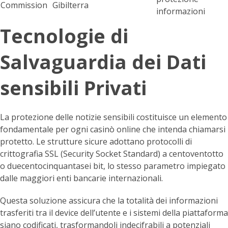
Commission
Gibilterra
informazioni
Tecnologie di
Salvaguardia dei Dati
sensibili Privati
La protezione delle notizie sensibili costituisce un elemento
fondamentale per ogni casinò online che intenda chiamarsi
protetto. Le strutture sicure adottano protocolli di
crittografia SSL (Security Socket Standard) a centoventotto
o duecentocinquantasei bit, lo stesso parametro impiegato
dalle maggiori enti bancarie internazionali.
Questa soluzione assicura che la totalità dei informazioni
trasferiti tra il device dell’utente e i sistemi della piattaforma
siano codificati, trasformandoli indecifrabili a potenziali