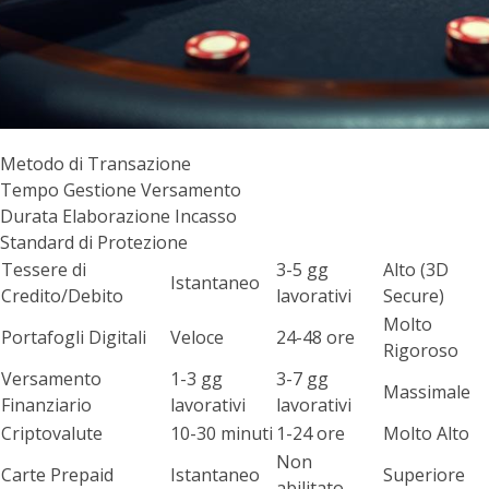
Metodo di Transazione
Tempo Gestione Versamento
Durata Elaborazione Incasso
Standard di Protezione
Tessere di
3-5 gg
Alto (3D
Istantaneo
Credito/Debito
lavorativi
Secure)
Molto
Portafogli Digitali
Veloce
24-48 ore
Rigoroso
Versamento
1-3 gg
3-7 gg
Massimale
Finanziario
lavorativi
lavorativi
Criptovalute
10-30 minuti
1-24 ore
Molto Alto
Non
Carte Prepaid
Istantaneo
Superiore
abilitato