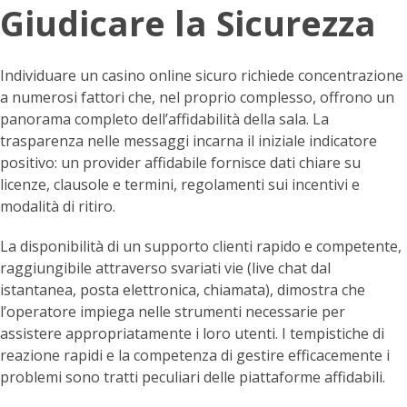
Giudicare la Sicurezza
Individuare un casino online sicuro richiede concentrazione
a numerosi fattori che, nel proprio complesso, offrono un
panorama completo dell’affidabilità della sala. La
trasparenza nelle messaggi incarna il iniziale indicatore
positivo: un provider affidabile fornisce dati chiare su
licenze, clausole e termini, regolamenti sui incentivi e
modalità di ritiro.
La disponibilità di un supporto clienti rapido e competente,
raggiungibile attraverso svariati vie (live chat dal
istantanea, posta elettronica, chiamata), dimostra che
l’operatore impiega nelle strumenti necessarie per
assistere appropriatamente i loro utenti. I tempistiche di
reazione rapidi e la competenza di gestire efficacemente i
problemi sono tratti peculiari delle piattaforme affidabili.