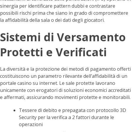
sinergia per identificare pattern dubbi e contrastare
possibili rischi prima che siano in grado di compromettere
la affidabilità della sala o dei dati degli giocatori.
Sistemi di Versamento
Protetti e Verificati
La diversità e la protezione dei metodi di pagamento offerti
costituiscono un parametro rilevante dell’affidabilità di un
portale casino su internet. Le sale protette lavorano
unicamente con erogatori di soluzioni economici accreditati
e affermati, assicurando movimenti protette e monitorabili.
Tessere di debito e prepagata con protocollo 3D
Security per la verifica a 2 fattori durante le
operazioni