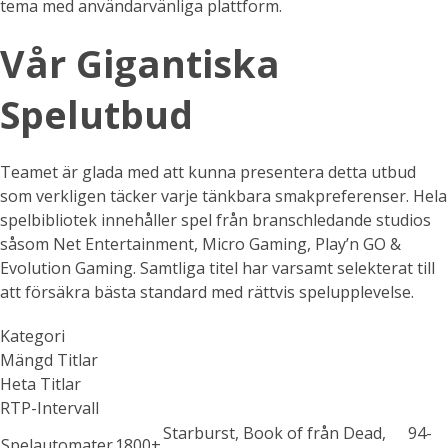
tema med användarvänliga plattform.
Vår Gigantiska
Spelutbud
Teamet är glada med att kunna presentera detta utbud
som verkligen täcker varje tänkbara smakpreferenser. Hela
spelbibliotek innehåller spel från branschledande studios
såsom Net Entertainment, Micro Gaming, Play’n GO &
Evolution Gaming. Samtliga titel har varsamt selekterat till
att försäkra bästa standard med rättvis spelupplevelse.
Kategori
Mängd Titlar
Heta Titlar
RTP-Intervall
Starburst, Book of från Dead,
94-
Spelautomater
1800+