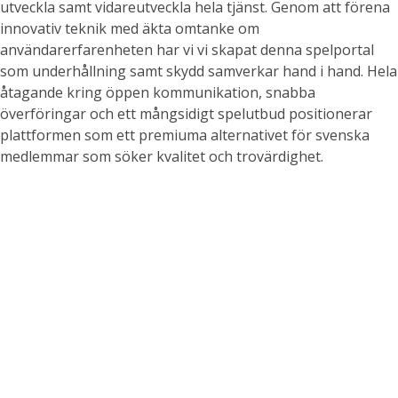
utveckla samt vidareutveckla hela tjänst. Genom att förena
innovativ teknik med äkta omtanke om
användarerfarenheten har vi vi skapat denna spelportal
som underhållning samt skydd samverkar hand i hand. Hela
åtagande kring öppen kommunikation, snabba
överföringar och ett mångsidigt spelutbud positionerar
plattformen som ett premiuma alternativet för svenska
medlemmar som söker kvalitet och trovärdighet.