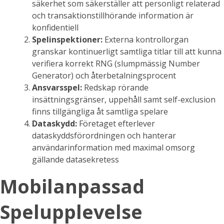
säkerhet som säkerställer att personligt relaterad
och transaktionstillhörande information är
konfidentiell
Spelinspektioner:
Externa kontrollorgan
granskar kontinuerligt samtliga titlar till att kunna
verifiera korrekt RNG (slumpmässig Number
Generator) och återbetalningsprocent
Ansvarsspel:
Redskap rörande
insättningsgränser, uppehåll samt self-exclusion
finns tillgängliga åt samtliga spelare
Dataskydd:
Företaget efterlever
dataskyddsförordningen och hanterar
användarinformation med maximal omsorg
gällande datasekretess
Mobilanpassad
Spelupplevelse