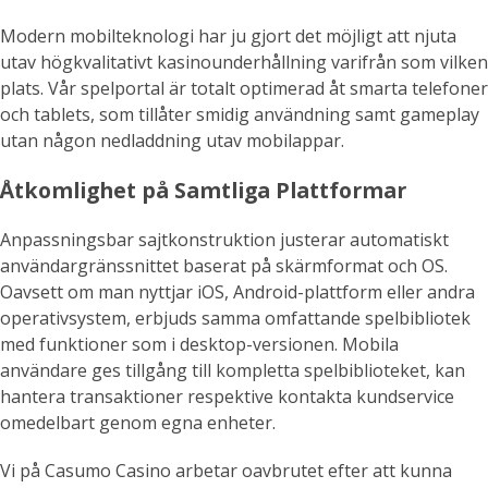
Modern mobilteknologi har ju gjort det möjligt att njuta
utav högkvalitativt kasinounderhållning varifrån som vilken
plats. Vår spelportal är totalt optimerad åt smarta telefoner
och tablets, som tillåter smidig användning samt gameplay
utan någon nedladdning utav mobilappar.
Åtkomlighet på Samtliga Plattformar
Anpassningsbar sajtkonstruktion justerar automatiskt
användargränssnittet baserat på skärmformat och OS.
Oavsett om man nyttjar iOS, Android-plattform eller andra
operativsystem, erbjuds samma omfattande spelbibliotek
med funktioner som i desktop-versionen. Mobila
användare ges tillgång till kompletta spelbiblioteket, kan
hantera transaktioner respektive kontakta kundservice
omedelbart genom egna enheter.
Vi på Casumo Casino arbetar oavbrutet efter att kunna