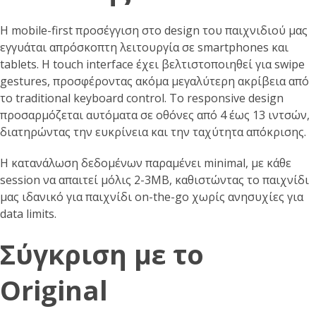
Η mobile-first προσέγγιση στο design του παιχνιδιού μας
εγγυάται απρόσκοπτη λειτουργία σε smartphones και
tablets. Η touch interface έχει βελτιστοποιηθεί για swipe
gestures, προσφέροντας ακόμα μεγαλύτερη ακρίβεια από
το traditional keyboard control. Το responsive design
προσαρμόζεται αυτόματα σε οθόνες από 4 έως 13 ιντσών,
διατηρώντας την ευκρίνεια και την ταχύτητα απόκρισης.
Η κατανάλωση δεδομένων παραμένει minimal, με κάθε
session να απαιτεί μόλις 2-3MB, καθιστώντας το παιχνίδι
μας ιδανικό για παιχνίδι on-the-go χωρίς ανησυχίες για
data limits.
Σύγκριση με το
Original