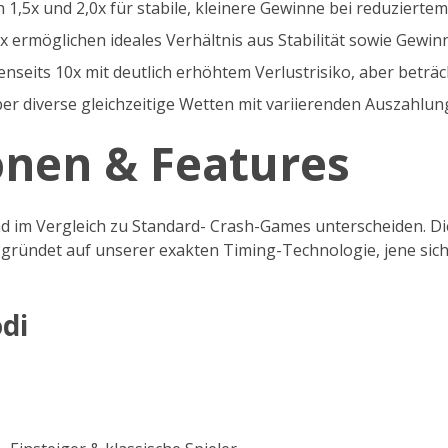
1,5x und 2,0x für stabile, kleinere Gewinne bei reduziertem
x ermöglichen ideales Verhältnis aus Stabilität sowie Gewin
enseits 10x mit deutlich erhöhtem Verlustrisiko, aber betr
er diverse gleichzeitige Wetten mit variierenden Auszahlun
onen & Features
d im Vergleich zu Standard- Crash-Games unterscheiden. Di
n gründet auf unserer exakten Timing-Technologie, jene sic
di