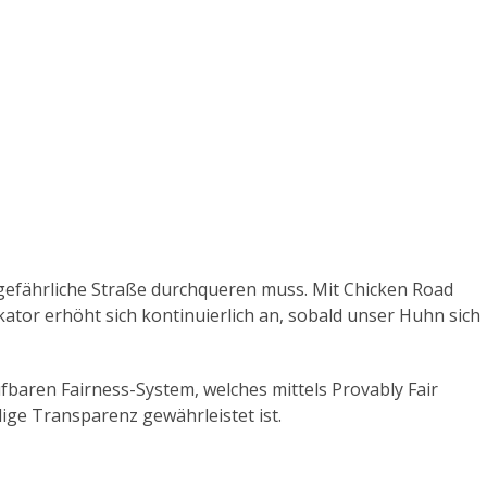
efährliche Straße durchqueren muss. Mit
Chicken Road
ator erhöht sich kontinuierlich an, sobald unser Huhn sich
fbaren Fairness-System, welches mittels Provably Fair
ige Transparenz gewährleistet ist.