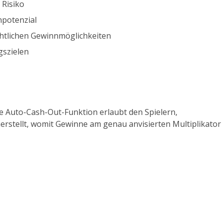
 Risiko
npotenzial
ächtlichen Gewinnmöglichkeiten
gszielen
e Auto-Cash-Out-Funktion erlaubt den Spielern,
herstellt, womit Gewinne am genau anvisierten Multiplikator