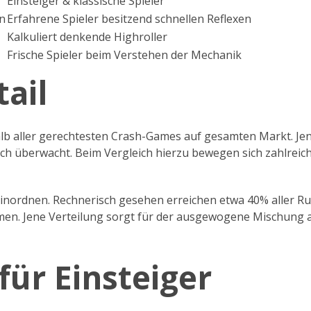
Einsteiger & klassische Spieler
n
Erfahrene Spieler besitzend schnellen Reflexen
Kalkuliert denkende Highroller
Frische Spieler beim Verstehen der Mechanik
tail
halb aller gerechtesten Crash-Games auf gesamten Markt. J
rlich überwacht. Beim Vergleich hierzu bewegen sich zahlreic
ch einordnen. Rechnerisch gesehen erreichen etwa 40% aller 
n. Jene Verteilung sorgt für der ausgewogene Mischung au
für Einsteiger