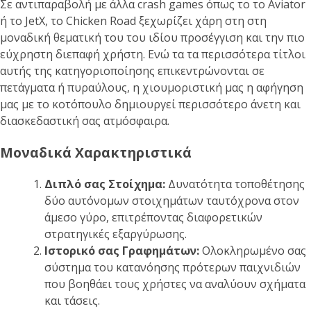
Σε αντιπαραβολή με άλλα crash games όπως το το Aviator
ή το JetX, το Chicken Road ξεχωρίζει χάρη στη στη
μοναδική θεματική του του ιδίου προσέγγιση και την πιο
εύχρηστη διεπαφή χρήστη. Ενώ τα τα περισσότερα τίτλοι
αυτής της κατηγοριοποίησης επικεντρώνονται σε
πετάγματα ή πυραύλους, η χιουμοριστική μας η αφήγηση
μας με το κοτόπουλο δημιουργεί περισσότερο άνετη και
διασκεδαστική σας ατμόσφαιρα.
Μοναδικά Χαρακτηριστικά
Διπλό σας Στοίχημα:
Δυνατότητα τοποθέτησης
δύο αυτόνομων στοιχημάτων ταυτόχρονα στον
άμεσο γύρο, επιτρέποντας διαφορετικών
στρατηγικές εξαργύρωσης.
Ιστορικό σας Γραφημάτων:
Ολοκληρωμένο σας
σύστημα του κατανόησης πρότερων παιχνιδιών
που βοηθάει τους χρήστες να αναλύουν σχήματα
και τάσεις.