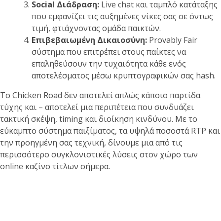
Social Διάδραση:
Live chat και ταμπλό κατάταξης
που εμφανίζει τις αυξημένες νίκες σας σε όντως
τιμή, φτιάχνοντας ομάδα παικτών.
Επιβεβαιωμένη Δικαιοσύνη:
Provably Fair
σύστημα που επιτρέπει στους παίκτες να
επαληθεύσουν την τυχαιότητα κάθε ενός
αποτελέσματος μέσω κρυπτογραφικών σας hash.
Το Chicken Road δεν αποτελεί απλώς κάποιο παρτίδα
τύχης και – αποτελεί μια περιπέτεια που συνδυάζει
τακτική σκέψη, timing και διοίκηση κινδύνου. Με το
εύκαμπτο σύστημα παιξίματος, τα υψηλά ποσοστά RTP και
την προηγμένη σας τεχνική, δίνουμε μια από τις
περισσότερο συγκλονιστικές λύσεις στον χώρο των
online καζίνο τίτλων σήμερα.