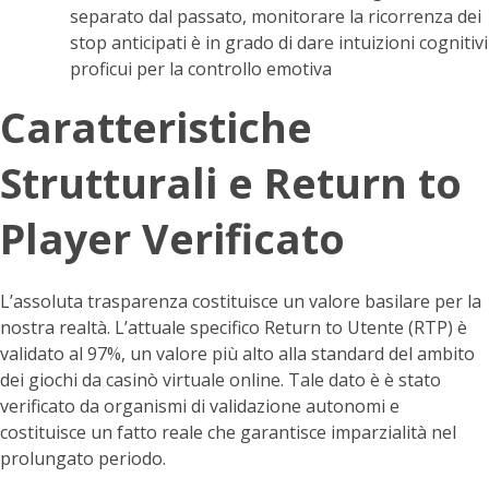
separato dal passato, monitorare la ricorrenza dei
stop anticipati è in grado di dare intuizioni cognitivi
proficui per la controllo emotiva
Caratteristiche
Strutturali e Return to
Player Verificato
L’assoluta trasparenza costituisce un valore basilare per la
nostra realtà. L’attuale specifico Return to Utente (RTP) è
validato al 97%, un valore più alto alla standard del ambito
dei giochi da casinò virtuale online. Tale dato è è stato
verificato da organismi di validazione autonomi e
costituisce un fatto reale che garantisce imparzialità nel
prolungato periodo.