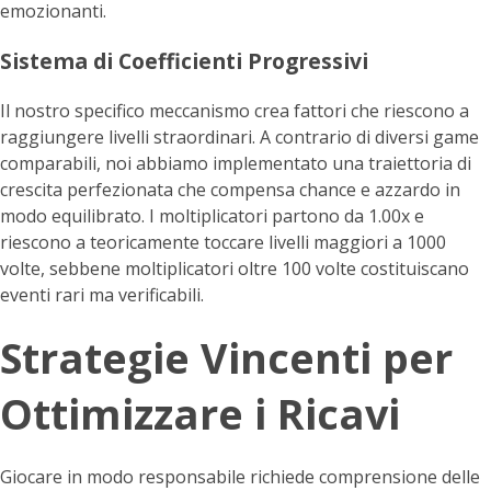
emozionanti.
Sistema di Coefficienti Progressivi
Il nostro specifico meccanismo crea fattori che riescono a
raggiungere livelli straordinari. A contrario di diversi game
comparabili, noi abbiamo implementato una traiettoria di
crescita perfezionata che compensa chance e azzardo in
modo equilibrato. I moltiplicatori partono da 1.00x e
riescono a teoricamente toccare livelli maggiori a 1000
volte, sebbene moltiplicatori oltre 100 volte costituiscano
eventi rari ma verificabili.
Strategie Vincenti per
Ottimizzare i Ricavi
Giocare in modo responsabile richiede comprensione delle