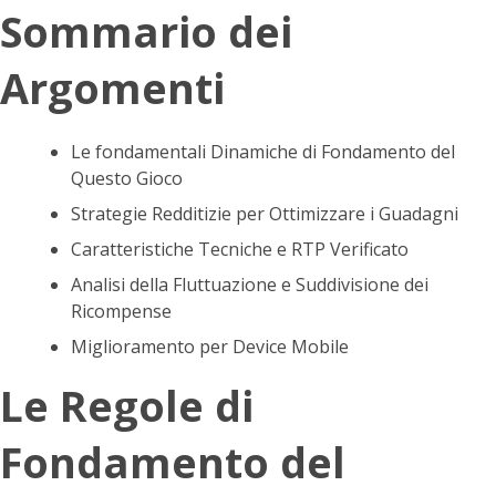
Sommario dei
Argomenti
Le fondamentali Dinamiche di Fondamento del
Questo Gioco
Strategie Redditizie per Ottimizzare i Guadagni
Caratteristiche Tecniche e RTP Verificato
Analisi della Fluttuazione e Suddivisione dei
Ricompense
Miglioramento per Device Mobile
Le Regole di
Fondamento del