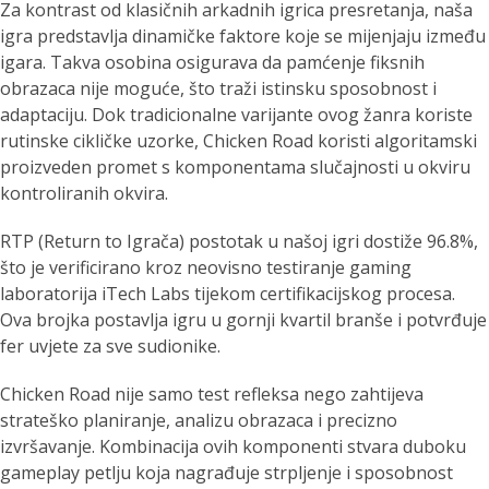
Za kontrast od klasičnih arkadnih igrica presretanja, naša
igra predstavlja dinamičke faktore koje se mijenjaju između
igara. Takva osobina osigurava da pamćenje fiksnih
obrazaca nije moguće, što traži istinsku sposobnost i
adaptaciju. Dok tradicionalne varijante ovog žanra koriste
rutinske cikličke uzorke, Chicken Road koristi algoritamski
proizveden promet s komponentama slučajnosti u okviru
kontroliranih okvira.
RTP (Return to Igrača) postotak u našoj igri dostiže 96.8%,
što je verificirano kroz neovisno testiranje gaming
laboratorija iTech Labs tijekom certifikacijskog procesa.
Ova brojka postavlja igru u gornji kvartil branše i potvrđuje
fer uvjete za sve sudionike.
Chicken Road nije samo test refleksa nego zahtijeva
strateško planiranje, analizu obrazaca i precizno
izvršavanje. Kombinacija ovih komponenti stvara duboku
gameplay petlju koja nagrađuje strpljenje i sposobnost