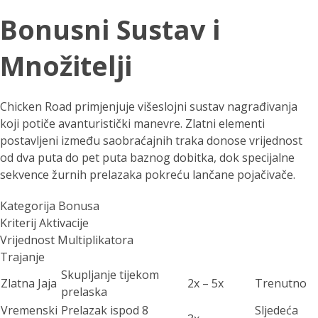
Bonusni Sustav i
Množitelji
Chicken Road primjenjuje višeslojni sustav nagrađivanja
koji potiče avanturistički manevre. Zlatni elementi
postavljeni između saobraćajnih traka donose vrijednost
od dva puta do pet puta baznog dobitka, dok specijalne
sekvence žurnih prelazaka pokreću lančane pojačivače.
Kategorija Bonusa
Kriterij Aktivacije
Vrijednost Multiplikatora
Trajanje
Skupljanje tijekom
Zlatna Jaja
2x – 5x
Trenutno
prelaska
Vremenski
Prelazak ispod 8
Sljedeća