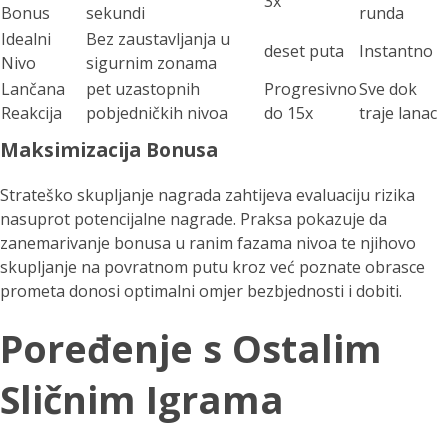
3x
Bonus
sekundi
runda
Idealni
Bez zaustavljanja u
deset puta
Instantno
Nivo
sigurnim zonama
Lančana
pet uzastopnih
Progresivno
Sve dok
Reakcija
pobjedničkih nivoa
do 15x
traje lanac
Maksimizacija Bonusa
Strateško skupljanje nagrada zahtijeva evaluaciju rizika
nasuprot potencijalne nagrade. Praksa pokazuje da
zanemarivanje bonusa u ranim fazama nivoa te njihovo
skupljanje na povratnom putu kroz već poznate obrasce
prometa donosi optimalni omjer bezbjednosti i dobiti.
Poređenje s Ostalim
Sličnim Igrama