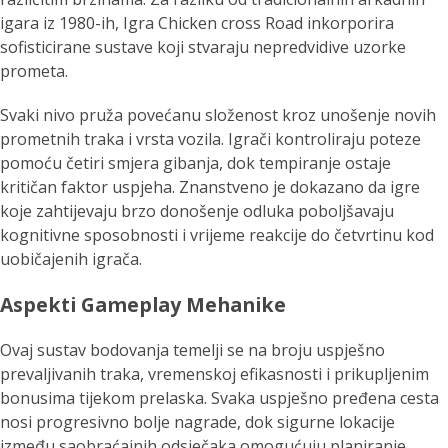
igara iz 1980-ih,
Igra Chicken cross Road
inkorporira
sofisticirane sustave koji stvaraju nepredvidive uzorke
prometa.
Svaki nivo pruža povećanu složenost kroz unošenje novih
prometnih traka i vrsta vozila. Igrači kontroliraju poteze
pomoću četiri smjera gibanja, dok tempiranje ostaje
kritičan faktor uspjeha. Znanstveno je dokazano da igre
koje zahtijevaju brzo donošenje odluka poboljšavaju
kognitivne sposobnosti i vrijeme reakcije do četvrtinu kod
uobičajenih igrača.
Aspekti Gameplay Mehanike
Ovaj sustav bodovanja temelji se na broju uspješno
prevaljivanih traka, vremenskoj efikasnosti i prikupljenim
bonusima tijekom prelaska. Svaka uspješno pređena cesta
nosi progresivno bolje nagrade, dok sigurne lokacije
između saobraćajnih odsječaka omogućuju planiranje