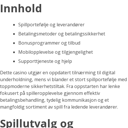
Innhold
Spillportefølje og leverandører
Betalingsmetoder og betalingssikkerhet
Bonusprogrammer og tilbud
Mobilopplevelse og tilgjengelighet
Supporttjeneste og hjelp
Dette casino utgjør en oppdatert tilnærming til digital
underholdning, mens vi blander et stort spillportefølje med
toppmoderne sikkerhetstiltak. Fra oppstarten har
lenke
fokusert på spilleropplevelse gjennom effektiv
betalingsbehandling, tydelig kommunikasjon og et
mangfoldig sortiment av spill fra ledende leverandører.
Spillutvalg og