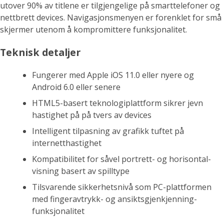
utover 90% av titlene er tilgjengelige på smarttelefoner og
nettbrett devices. Navigasjonsmenyen er forenklet for små
skjermer utenom å kompromittere funksjonalitet.
Teknisk detaljer
Fungerer med Apple iOS 11.0 eller nyere og
Android 6.0 eller senere
HTML5-basert teknologiplattform sikrer jevn
hastighet på på tvers av devices
Intelligent tilpasning av grafikk tuftet på
internetthastighet
Kompatibilitet for såvel portrett- og horisontal-
visning basert av spilltype
Tilsvarende sikkerhetsnivå som PC-plattformen
med fingeravtrykk- og ansiktsgjenkjenning-
funksjonalitet