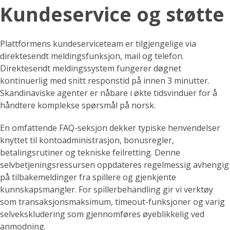
Kundeservice og støtte
Plattformens kundeserviceteam er tilgjengelige via
direktesendt meldingsfunksjon, mail og telefon.
Direktesendt meldingssystem fungerer døgnet
kontinuerlig med snitt responstid på innen 3 minutter.
Skandinaviske agenter er nåbare i økte tidsvinduer for å
håndtere komplekse spørsmål på norsk.
En omfattende FAQ-seksjon dekker typiske henvendelser
knyttet til kontoadministrasjon, bonusregler,
betalingsrutiner og tekniske feilretting. Denne
selvbetjeningsressursen oppdateres regelmessig avhengig
på tilbakemeldinger fra spillere og gjenkjente
kunnskapsmangler. For spillerbehandling gir vi verktøy
som transaksjonsmaksimum, timeout-funksjoner og varig
selvekskludering som gjennomføres øyeblikkelig ved
anmodning.