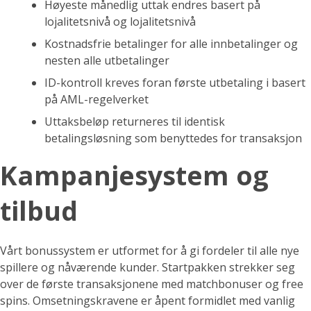
Høyeste månedlig uttak endres basert på
lojalitetsnivå og lojalitetsnivå
Kostnadsfrie betalinger for alle innbetalinger og
nesten alle utbetalinger
ID-kontroll kreves foran første utbetaling i basert
på AML-regelverket
Uttaksbeløp returneres til identisk
betalingsløsning som benyttedes for transaksjon
Kampanjesystem og
tilbud
Vårt bonussystem er utformet for å gi fordeler til alle nye
spillere og nåværende kunder. Startpakken strekker seg
over de første transaksjonene med matchbonuser og free
spins. Omsetningskravene er åpent formidlet med vanlig