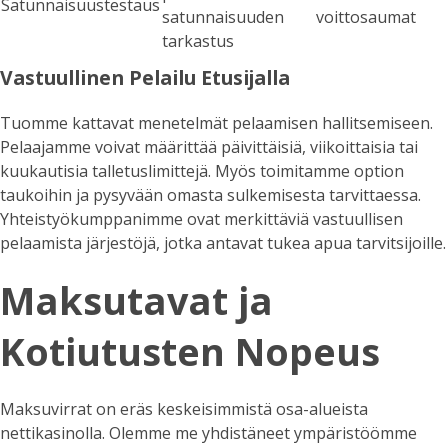
Satunnaisuustestaus
satunnaisuuden
voittosaumat
tarkastus
Vastuullinen Pelailu Etusijalla
Tuomme kattavat menetelmät pelaamisen hallitsemiseen.
Pelaajamme voivat määrittää päivittäisiä, viikoittaisia tai
kuukautisia talletuslimittejä. Myös toimitamme option
taukoihin ja pysyvään omasta sulkemisesta tarvittaessa.
Yhteistyökumppanimme ovat merkittäviä vastuullisen
pelaamista järjestöjä, jotka antavat tukea apua tarvitsijoille.
Maksutavat ja
Kotiutusten Nopeus
Maksuvirrat on eräs keskeisimmistä osa-alueista
nettikasinolla. Olemme me yhdistäneet ympäristöömme