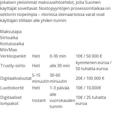
jokaisen yleisimmät maksuvaihtoehdot, joita Suomen
käyttäjät soveltavat. Nostopyyntöjen prosessointiaikaa on
sektorin nopeimpia – monissa skenaarioissa varat ovat
käyttäjän tilillään alle yhden tunnin.
Maksutapa
Siirtoaika
Kotiutusaika
Min/Max
Verkkopankit
Heti
0-30 min
10€ / 50 000 €
kymmenen euroa /
Trustly-siirto
Heti
alle 30 min
50 tuhatta euroa
5-15
30-60
Digitaalivaluutat
20€ / 100 000 €
minuutin
minuutin
Luottokortit
Heti
1-3 päivää
10€ / 10,000€
alle
Digitaaliset
10€ / 25 tuhatta
Instant
vuorokauden
lompakot
euroa
tunnin