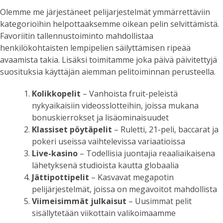
Olemme me järjestäneet pelijarjestelmät ymmärrettäviin
kategorioihin helpottaaksemme oikean pelin selvittämistä.
Favoriitin tallennustoiminto mahdollistaa
henkilökohtaisten lempipelien säilyttämisen ripeää
avaamista takia. Lisäksi toimitamme joka päivä päivitettyjä
suosituksia käyttäjän aiemman pelitoiminnan perusteella.
Kolikkopelit
– Vanhoista fruit-peleistä
nykyaikaisiin videosslotteihin, joissa mukana
bonuskierrokset ja lisäominaisuudet
Klassiset pöytäpelit
– Ruletti, 21-peli, baccarat ja
pokeri useissa vaihtelevissa variaatioissa
Live-kasino
– Todellisia juontajia reaaliaikaisena
lähetyksenä studioista kautta globaalia
Jättipottipelit
– Kasvavat megapotin
pelijärjestelmät, joissa on megavoitot mahdollista
Viimeisimmät julkaisut
– Uusimmat pelit
sisällytetään viikottain valikoimaamme