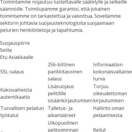
Toimintamme nojautuu luotettavalle säätelylle ja selkeille
säännöille. Toimilupamme garantoi, että jokainen
toimintamme on tarkastettua ja valvottua. Sovellamme
sektorin johtavia suojausteknologioita suojaamaan
pelurien henkilötietoja ja tapahtumia.
Suojauspiirre
Selite
Etu Asiakkaalle
256-bittinen
Informaation
SSL-salaus
pankkitasoinen
kokonaisvaltaine
salaus
turva
Lisäsuojaus
Torjuu
Kaksivaiheista
pelitilille
oikeudettoman
autentikaatio
sisäänkirjautumisen
kirjautumisen
Turvallisen pelailun
Talletus- ja
Hallinto oman
työkalut
aikamääreet
pelaamisesta
Ulkopuolinen
pelitoiminnan
Reilut