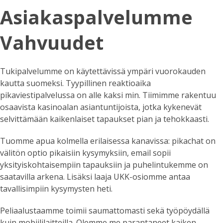
Asiakaspalvelumme
Vahvuudet
Tukipalvelumme on käytettävissä ympäri vuorokauden
kautta suomeksi. Tyypillinen reaktioaika
pikaviestipalvelussa on alle kaksi min. Tiimimme rakentuu
osaavista kasinoalan asiantuntijoista, jotka kykenevät
selvittämään kaikenlaiset tapaukset pian ja tehokkaasti.
Tuomme apua kolmella erilaisessa kanavissa: pikachat on
välitön optio pikaisiin kysymyksiin, email sopii
yksityiskohtaisempiin tapauksiin ja puhelintukemme on
saatavilla arkena. Lisäksi laaja UKK-osiomme antaa
tavallisimpiin kysymysten heti.
Peliaalustaamme toimii saumattomasti sekä työpöydällä
kuin mobiililaitteilla. Olemme me parantaneet kaiken