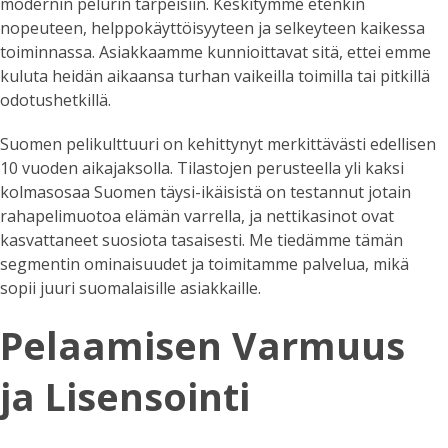
modernin pelurin tarpeisiin. Keskitymme etenkin
nopeuteen, helppokäyttöisyyteen ja selkeyteen kaikessa
toiminnassa. Asiakkaamme kunnioittavat sitä, ettei emme
kuluta heidän aikaansa turhan vaikeilla toimilla tai pitkillä
odotushetkillä.
Suomen pelikulttuuri on kehittynyt merkittävästi edellisen
10 vuoden aikajaksolla. Tilastojen perusteella yli kaksi
kolmasosaa Suomen täysi-ikäisistä on testannut jotain
rahapelimuotoa elämän varrella, ja nettikasinot ovat
kasvattaneet suosiota tasaisesti. Me tiedämme tämän
segmentin ominaisuudet ja toimitamme palvelua, mikä
sopii juuri suomalaisille asiakkaille.
Pelaamisen Varmuus
ja Lisensointi