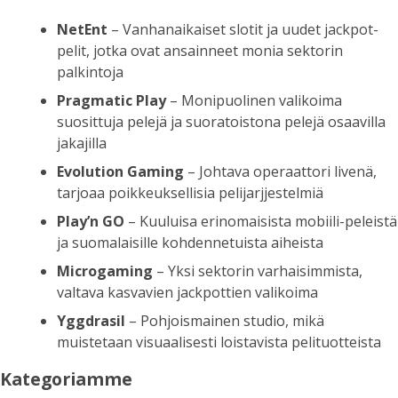
NetEnt
– Vanhanaikaiset slotit ja uudet jackpot-
pelit, jotka ovat ansainneet monia sektorin
palkintoja
Pragmatic Play
– Monipuolinen valikoima
suosittuja pelejä ja suoratoistona pelejä osaavilla
jakajilla
Evolution Gaming
– Johtava operaattori livenä,
tarjoaa poikkeuksellisia pelijarjjestelmiä
Play’n GO
– Kuuluisa erinomaisista mobiili-peleistä
ja suomalaisille kohdennetuista aiheista
Microgaming
– Yksi sektorin varhaisimmista,
valtava kasvavien jackpottien valikoima
Yggdrasil
– Pohjoismainen studio, mikä
muistetaan visuaalisesti loistavista pelituotteista
Kategoriamme