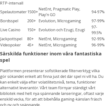
RTP-intervall
NetEnt, Pragmatic Play,
Spelautomater
1500+
94-97%
Play’n GO
Bordsspel
200+
Evolution, Microgaming
97-99%
97-
Live Casino
150+
Evolution och Ezugi, Ezugi
99.5%
Jackpottspel
80+
NetEnt, Microgaming
92-95%
Videopoker
45+
NetEnt, Microgaming
96-99%
Särskilda funktioner inom våra fantastiska
spel
Plattformen presenterar sofistikerade filterverktyg vilka
gör sökandet enkelt att finna just det där spel ni vill ha. Du
kan enkelt välja efter volatilitetsnivå, tema, funktioner
alternativt leverantör. Vårt team förnyar ständigt vårt
bibliotek med helt nya spännande lanseringar, oftast varje
enskild vecka, för att att bibehålla gaming-känslan fräsch
och ny och spännande.