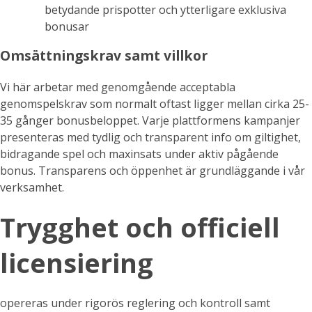
betydande prispotter och ytterligare exklusiva
bonusar
Omsättningskrav samt villkor
Vi här arbetar med genomgående acceptabla
genomspelskrav som normalt oftast ligger mellan cirka 25-
35 gånger bonusbeloppet. Varje plattformens kampanjer
presenteras med tydlig och transparent info om giltighet,
bidragande spel och maxinsats under aktiv pågående
bonus. Transparens och öppenhet är grundläggande i vår
verksamhet.
Trygghet och officiell
licensiering
opereras under rigorös reglering och kontroll samt