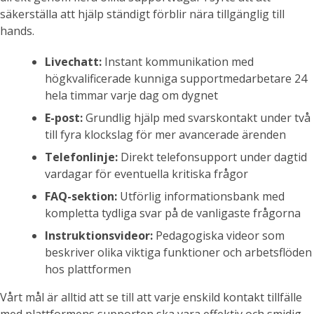
säkerställa att hjälp ständigt förblir nära tillgänglig till
hands.
Livechatt:
Instant kommunikation med
högkvalificerade kunniga supportmedarbetare 24
hela timmar varje dag om dygnet
E-post:
Grundlig hjälp med svarskontakt under två
till fyra klockslag för mer avancerade ärenden
Telefonlinje:
Direkt telefonsupport under dagtid
vardagar för eventuella kritiska frågor
FAQ-sektion:
Utförlig informationsbank med
kompletta tydliga svar på de vanligaste frågorna
Instruktionsvideor:
Pedagogiska videor som
beskriver olika viktiga funktioner och arbetsflöden
hos plattformen
Vårt mål är alltid att se till att varje enskild kontakt tillfälle