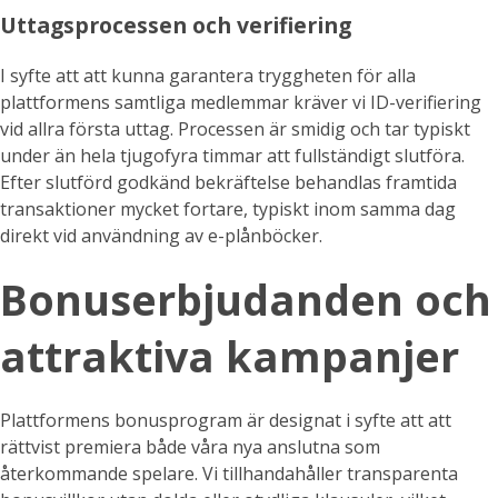
Uttagsprocessen och verifiering
I syfte att att kunna garantera tryggheten för alla
plattformens samtliga medlemmar kräver vi ID-verifiering
vid allra första uttag. Processen är smidig och tar typiskt
under än hela tjugofyra timmar att fullständigt slutföra.
Efter slutförd godkänd bekräftelse behandlas framtida
transaktioner mycket fortare, typiskt inom samma dag
direkt vid användning av e-plånböcker.
Bonuserbjudanden och
attraktiva kampanjer
Plattformens bonusprogram är designat i syfte att att
rättvist premiera både våra nya anslutna som
återkommande spelare. Vi tillhandahåller transparenta