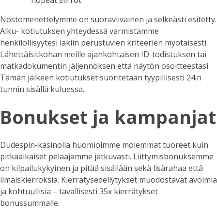
nopeat siirrot
Nostomenettelymme on suoraviivainen ja selkeästi esitetty.
Alku- kotiutuksen yhteydessä varmistamme
henkilöllisyytesi lakiin perustuvien kriteerien myötäisesti.
Lähettäisitkohan meille ajankohtaisen ID-todistuksen tai
matkadokumentin jäljennöksen että näytön osoitteestasi.
Tämän jälkeen kotiutukset suoritetaan tyypillisesti 24:n
tunnin sisällä kuluessa.
Bonukset ja kampanjat
Dudespin-kasinolla huomioimme molemmat tuoreet kuin
pitkäaikaiset pelaajamme jatkuvasti. Liittymisbonuksemme
on kilpailukykyinen ja pitää sisällään sekä lisärahaa että
ilmaiskierroksia. Kierrätysedellytykset muodostavat avoimia
ja kohtuullisia – tavallisesti 35x kierrätykset
bonussummalle.