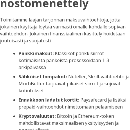
nostomenettely
Toimitamme laajan tarjonnan maksuvaihtoehtoja, jotta
jokainen käyttäjä löytää varmasti omalle kohdalle sopivan
vaihtoehdon. Jokainen finanssiaalinen käsittely hoidetaan
joutuisasti ja suojatusti.
Pankkimaksut:
Klassikot pankkisiirrot
kotimaisista pankeista prosessoidaan 1-3
arkipäivässä
Sähköiset lompakot:
Neteller, Skrill-vaihtoehto ja
MuchBetter tarjoavat pikaiset siirrot ja sujuvat
kotiutukset
Ennakkoon ladatut kortit:
Paysafecard ja lisäksi
prepaid-vaihtoehdot nimettömään pelaamiseen
Kryptovaluutat:
Bitcoin ja Ethereum-token
mahdollistavat maksimaalisen yksityisyyden ja