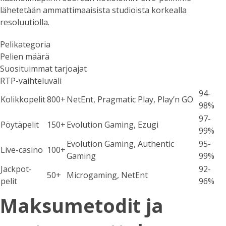
lähetetään ammattimaaisista studioista korkealla
resoluutiolla.
Pelikategoria
Pelien määrä
Suosituimmat tarjoajat
RTP-vaihteluväli
94-
Kolikkopelit
800+
NetEnt, Pragmatic Play, Play’n GO
98%
97-
Pöytäpelit
150+
Evolution Gaming, Ezugi
99%
Evolution Gaming, Authentic
95-
Live-casino
100+
Gaming
99%
Jackpot-
92-
50+
Microgaming, NetEnt
pelit
96%
Maksumetodit ja