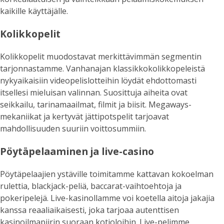
kaikille käyttäjälle.
Kolikkopelit
Kolikkopelit muodostavat merkittävimmän segmentin
tarjonnastamme. Vanhanajan klassikkokolikkopeleistä
nykyaikaisiin videopelislotteihin löydät ehdottomasti
itsellesi mieluisan valinnan. Suosittuja aiheita ovat
seikkailu, tarinamaailmat, filmit ja biisit. Megaways-
mekaniikat ja kertyvät jättipotspelit tarjoavat
mahdollisuuden suuriin voittosummiin.
Pöytäpelaaminen ja live-casino
Pöytäpelaajien ystäville toimitamme kattavan kokoelman
rulettia, blackjack-peliä, baccarat-vaihtoehtoja ja
pokeripelejä. Live-kasinollamme voi koetella aitoja jakajia
kanssa reaaliaikaisesti, joka tarjoaa autenttisen
kasinoilmapiirin suoraan kotioloihin. Live-pelimme