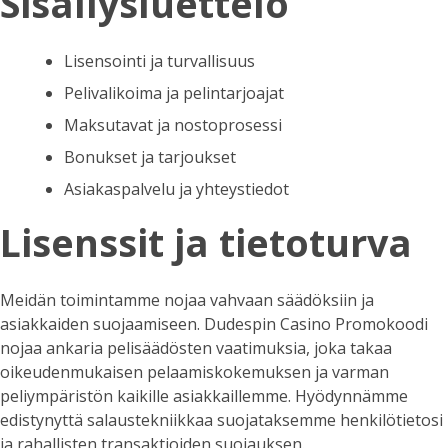
Sisällysluettelo
Lisensointi ja turvallisuus
Pelivalikoima ja pelintarjoajat
Maksutavat ja nostoprosessi
Bonukset ja tarjoukset
Asiakaspalvelu ja yhteystiedot
Lisenssit ja tietoturva
Meidän toimintamme nojaa vahvaan säädöksiin ja
asiakkaiden suojaamiseen.
Dudespin Casino Promokoodi
nojaa ankaria pelisäädösten vaatimuksia, joka takaa
oikeudenmukaisen pelaamiskokemuksen ja varman
peliympäristön kaikille asiakkaillemme. Hyödynnämme
edistynyttä salaustekniikkaa suojataksemme henkilötietosi
ja rahallisten transaktioiden suojauksen.