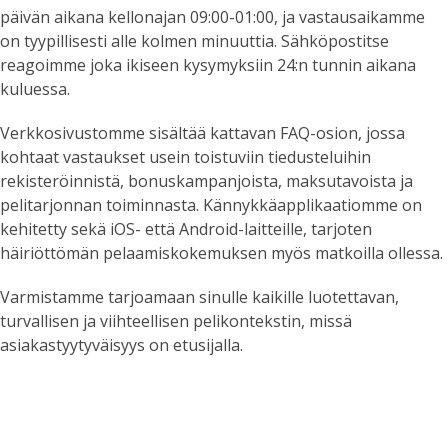
päivän aikana kellonajan 09:00-01:00, ja vastausaikamme
on tyypillisesti alle kolmen minuuttia. Sähköpostitse
reagoimme joka ikiseen kysymyksiin 24:n tunnin aikana
kuluessa.
Verkkosivustomme sisältää kattavan FAQ-osion, jossa
kohtaat vastaukset usein toistuviin tiedusteluihin
rekisteröinnistä, bonuskampanjoista, maksutavoista ja
pelitarjonnan toiminnasta. Kännykkäapplikaatiomme on
kehitetty sekä iOS- että Android-laitteille, tarjoten
häiriöttömän pelaamiskokemuksen myös matkoilla ollessa.
Varmistamme tarjoamaan sinulle kaikille luotettavan,
turvallisen ja viihteellisen pelikontekstin, missä
asiakastyytyväisyys on etusijalla.