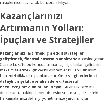
rakiplerinden ayırarak benzersiz kılıyor.
Kazançlarınızı
Artırmanın Yolları:
İpuçları ve Stratejiler
Kazançlarınızı artırmak için etkili stratejiler
geliştirmek, finansal başarının anahtarıdır.
casino_clean
Casino Lüks’te bu konuda uzmanlaşmış olanlar, gelirlerini
maksimize etmek için çeşitli yöntemler kullanır. İlk adım,
bütçenizi dikkatlice planlamaktır.
Gelir ve giderlerinizi
detaylı bir şekilde analiz ederek, tasarruf
edebileceğiniz alanları belirleyin.
Bu analiz, size mali
durumunuz hakkında net bir resim sunar ve gelecekteki
harcamalarınızı daha iyi yönetmenize yardımcı olur.