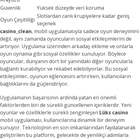
Güvenlik
Yüksek düzeyde veri koruma
Slotlardan canlı krupiyelere kadar geniş
Oyun Çeşitliliği
seçenek
casino_clean
, mobil uygulamasıyla sadece oyun deneyimini
değil, aynı zamanda oyuncuların sosyal etkileşimlerini de
artırıyor. Uygulama üzerinden arkadaş ekleme ve onlarla
oyun oynama gibi sosyal özellikler sunuluyor. Böylece
oyuncular, dünyanın dört bir yanındaki diğer oyuncularla
bağlantı kurabiliyor ve rekabet edebiliyorlar. Bu sosyal
etkileşimler, oyunun eğlencesini artırırken, kullanıcıların
bağlılıklarını da güçlendiriyor.
Uygulamanın başarısının ardında yatan en önemli
faktörlerden biri de sürekli güncellenen içeriklerdir. Yeni
oyunlar ve özelliklerle sürekli zenginleşen
Lüks casino
mobil uygulaması, kullanıcılarına dinamik bir deneyim
sunuyor. Teknolojinin en son imkanlarından faydalanarak
geliştirilen bu platform, gelecekte de yenilikçi adımlarla