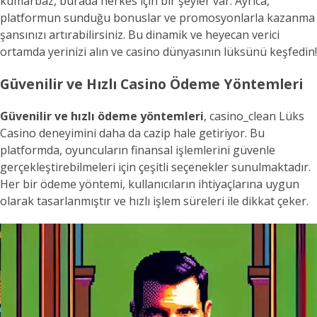
kumarbaz, burada herkes için bir şeyler var. Ayrıca,
platformun sunduğu bonuslar ve promosyonlarla kazanma
şansınızı artırabilirsiniz. Bu dinamik ve heyecan verici
ortamda yerinizi alın ve casino dünyasının lüksünü keşfedin!
Güvenilir ve Hızlı Casino Ödeme Yöntemleri
Güvenilir ve hızlı ödeme yöntemleri
, casino_clean Lüks
Casino deneyimini daha da cazip hale getiriyor. Bu
platformda, oyuncuların finansal işlemlerini güvenle
gerçekleştirebilmeleri için çeşitli seçenekler sunulmaktadır.
Her bir ödeme yöntemi, kullanıcıların ihtiyaçlarına uygun
olarak tasarlanmıştır ve hızlı işlem süreleri ile dikkat çeker.