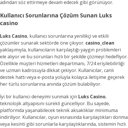
adından söz ettirmeye devam edecek gibi görünüyor.
Kullanıcı Sorunlarına Çözüm Sunan Luks
casino
Luks Casino
, kullanıcı sorunlarına yenilikçi ve etkili
çözümler sunarak sektörde öne çıkıyor.
casino_clean
yaklaşımıyla, kullanıcıların karşılaştığı yaygın problemleri
ele alıyor ve bu sorunları hızlı bir şekilde çözmeyi hedefliyor.
Özellikle müşteri hizmetleri departmanı, 7/24 erişilebilirliği
ve uzman kadrosuyla dikkat çekiyor. Kullanıcılar, canlı
destek hattı veya e-posta yoluyla kolayca iletişime geçerek
her türlü sorunlarına anında çözüm bulabiliyor.
İyi bir kullanıcı deneyimi sunmak için
Luks Casino
,
teknolojik altyapısını sürekli güncelliyor. Bu sayede,
platformda yaşanabilecek teknik aksaklıklar minimuma
indiriliyor. Kullanıcılar, oyun esnasında karşılaştıkları donma
veya kesinti gibi sorunlarla karşılaştıklarında, sistemin hızlı