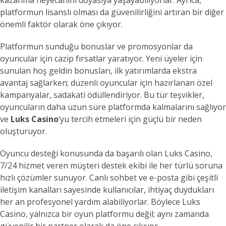
kazanma heyecanını doyasıya yaşayabiliyorlar. Ayrıca,
platformun lisanslı olması da güvenilirliğini artıran bir diğer
önemli faktör olarak öne çıkıyor.
Platformun sunduğu bonuslar ve promosyonlar da
oyuncular için cazip fırsatlar yaratıyor. Yeni üyeler için
sunulan hoş geldin bonusları, ilk yatırımlarda ekstra
avantaj sağlarken; düzenli oyuncular için hazırlanan özel
kampanyalar, sadakati ödüllendiriyor. Bu tür teşvikler,
oyuncuların daha uzun süre platformda kalmalarını sağlıyor
ve
Luks Casino
‘yu tercih etmeleri için güçlü bir neden
oluşturuyor.
Oyuncu desteği konusunda da başarılı olan Luks Casino,
7/24 hizmet veren müşteri destek ekibi ile her türlü soruna
hızlı çözümler sunuyor. Canlı sohbet ve e-posta gibi çeşitli
iletişim kanalları sayesinde kullanıcılar, ihtiyaç duydukları
her an profesyonel yardım alabiliyorlar. Böylece Luks
Casino, yalnızca bir oyun platformu değil; aynı zamanda