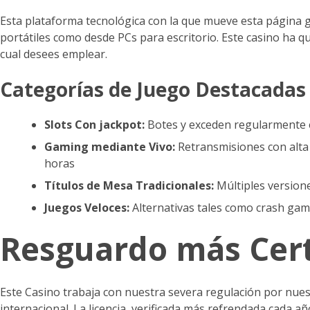
Esta plataforma tecnológica con la que mueve esta página 
portátiles como desde PCs para escritorio. Este casino ha
cual desees emplear.
Categorías de Juego Destacadas
Slots Con jackpot:
Botes y exceden regularmente e
Gaming mediante Vivo:
Retransmisiones con alta 
horas
Títulos de Mesa Tradicionales:
Múltiples version
Juegos Veloces:
Alternativas tales como crash gam
Resguardo más Cert
Este Casino trabaja con nuestra severa regulación por nu
internacional. La licencia, verificada más refrendada cada