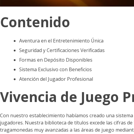
Contenido
Aventura en el Entretenimiento Única
Seguridad y Certificaciones Verificadas
Formas en Depósito Disponibles
Sistema Exclusivo con Beneficios
Atención del Jugador Profesional
Vivencia de Juego 
Con nuestro establecimiento habíamos creado una sistema 
jugadores. Nuestra biblioteca de títulos excede las cifras 
tragamonedas muy avanzadas a las áreas de juego mediante d