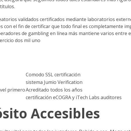
ítulos.
eatorios validados certificados mediante laboratorios extern
on el fin de certificar que todo final es completamente imp
 operadores de gambling en línea más mantiene varios entr
rcicio dos mil uno
Comodo SSL certificación
sistema Jumio Verification
vel primero
Acreditado todos los años
certificación eCOGRA y iTech Labs auditores
sito Accesibles