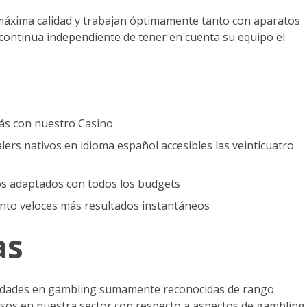
 máxima calidad y trabajan óptimamente tanto con aparatos
continua independiente de tener en cuenta su equipo el
rás con nuestro Casino
ers nativos en idioma español accesibles las veinticuatro
tos adaptados con todos los budgets
ento veloces más resultados instantáneos
as
ntidades en gambling sumamente reconocidas de rango
rosos en nuestra sector con respecto a aspectos de gambling