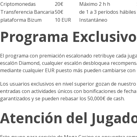
Criptomonedas
20€
Máximo 2 h h
Transferencia Bancaria
50€
de 1 a 3 períodos hábiles
plataforma Bizum
10 EUR
Instantáneo
Programa Exclusivo
El programa con premiación escalonado retribuye cada jug
escalón Diamond, cualquier escalón desbloquea recompens
mediante cualquier EUR puesto más pueden cambiarse con cr
Los usuarios exclusivos en nivel superior gozan de nuestro
entradas con actividades únicos con bonificaciones de fe
garantizados y se pueden rebasar los 50,000€ de cash.
Atención del Jugado