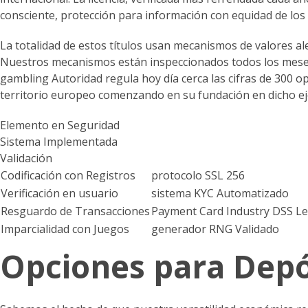
consciente, protección para información con equidad de los t
La totalidad de estos títulos usan mecanismos de valores al
Nuestros mecanismos están inspeccionados todos los meses c
gambling Autoridad regula hoy día cerca las cifras de 300
territorio europeo comenzando en su fundación en dicho eje
Elemento en Seguridad
Sistema Implementada
Validación
Codificación con Registros
protocolo SSL 256
Verificación en usuario
sistema KYC Automatizado
Resguardo de Transacciones
Payment Card Industry DSS Le
Imparcialidad con Juegos
generador RNG Validado
Opciones para Depó