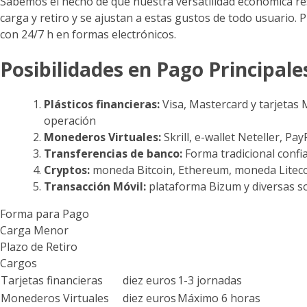
Sabemos el hecho de que nuestra versatilidad económica re
carga y retiro y se ajustan a estas gustos de todo usuari
con 24/7 h en formas electrónicos.
Posibilidades en Pago Principale
Plásticos financieras:
Visa, Mastercard y tarjetas
operación
Monederos Virtuales:
Skrill, e-wallet Neteller, 
Transferencias de banco:
Forma tradicional confi
Cryptos:
moneda Bitcoin, Ethereum, moneda Litecoi
Transacción Móvil:
plataforma Bizum y diversas so
Forma para Pago
Carga Menor
Plazo de Retiro
Cargos
Tarjetas financieras
diez euros
1-3 jornadas
Monederos Virtuales
diez euros
Máximo 6 horas