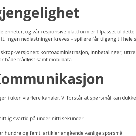
gjengelighet
 enheter, og vår responsive plattform er tilpasset til dette.
t. Ingen nedlastninger kreves – spillere får tilgang til hele
esktop-versjonen: kontoadministrasjon, innbetalinger, uttr
or både trådløst samt mobildata.
 Kommunikasjon
ger i uken via flere kanaler. Vi forstår at spørsmål kan duk
lig svartid på under nitti sekunder
hundre og femti artikler angående vanlige spørsmål