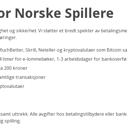
or Norske Spillere
het og sikkerhet. Vi støtter et bredt spekter av betalingsm
øringer.
MuchBetter, Skrill, Neteller og kryptovalutaer som Bitcoin 
4 timer for e-lommebøker, 1-3 arbeidsdager for bankoverfø
ra 200 kroner
amtlige transaksjoner
ptovalutaer
amt uttrekk. Alle avgifter hos betalingstilbydere eller ban
 spilling.