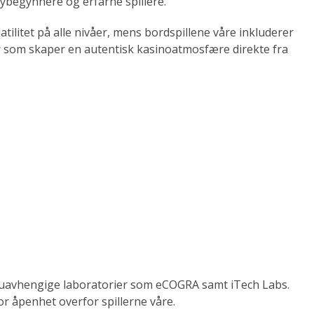
 nybegynnere og erfarne spillere.
atilitet på alle nivåer, mens bordspillene våre inkluderer
rer som skaper en autentisk kasinoatmosfære direkte fra
v uavhengige laboratorier som eCOGRA samt iTech Labs.
for åpenhet overfor spillerne våre.