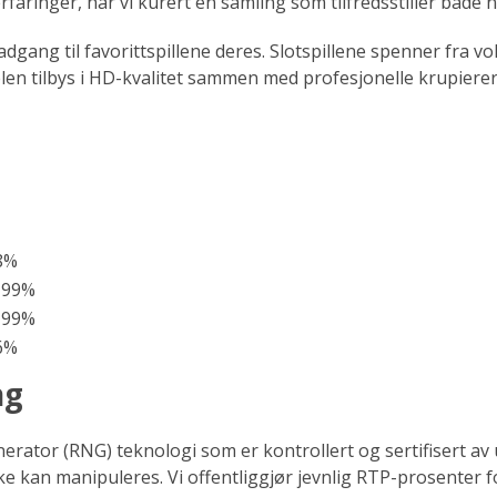
-erfaringer, har vi kurert en samling som tilfredsstiller både
dgang til favorittspillene deres. Slotspillene spenner fra vol
-delen tilbys i HD-kvalitet sammen med profesjonelle krupie
8%
l 99%
l 99%
6%
ng
rator (RNG) teknologi som er kontrollert og sertifisert a
 ikke kan manipuleres. Vi offentliggjør jevnlig RTP-prosenter 