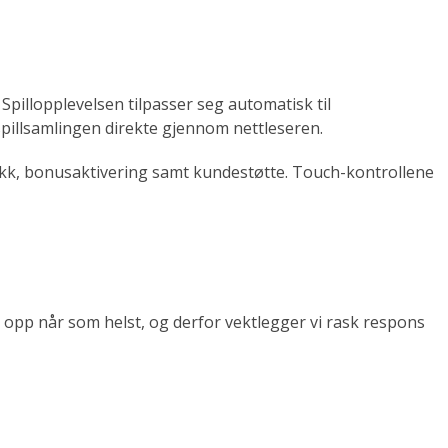
 Spillopplevelsen tilpasser seg automatisk til
 spillsamlingen direkte gjennom nettleseren.
ekk, bonusaktivering samt kundestøtte. Touch-kontrollene
ke opp når som helst, og derfor vektlegger vi rask respons