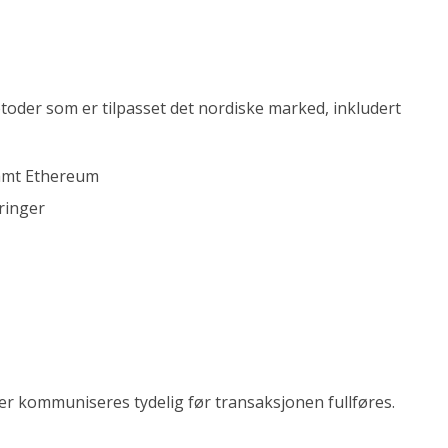
etoder som er tilpasset det nordiske marked, inkludert
samt Ethereum
ringer
ker kommuniseres tydelig før transaksjonen fullføres.