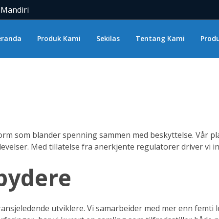
 Mandiri
eranda
Produk Kami
Sekilas
Tentang Kami
Produ
ttform som blander spenning sammen med beskyttelse. Vår pla
velser. Med tillatelse fra anerkjente regulatorer driver vi i
lbydere
 bransjeledende utviklere. Vi samarbeider med mer enn femti l