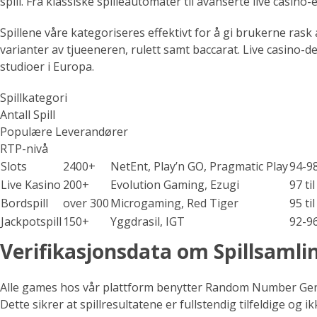
spill. Fra klassiske spilleautomater til avanserte live casino
Spillene våre kategoriseres effektivt for å gi brukerne rask a
varianter av tjueeneren, rulett samt baccarat. Live casino
studioer i Europa.
Spillkategori
Antall Spill
Populære Leverandører
RTP-nivå
Slots
2400+
NetEnt, Play’n GO, Pragmatic Play
94-9
Live Kasino
200+
Evolution Gaming, Ezugi
97 ti
Bordspill
over 300
Microgaming, Red Tiger
95 ti
Jackpotspill
150+
Yggdrasil, IGT
92-9
Verifikasjonsdata om Spillsamli
Alle games hos vår plattform benytter Random Number Gene
Dette sikrer at spillresultatene er fullstendig tilfeldige og