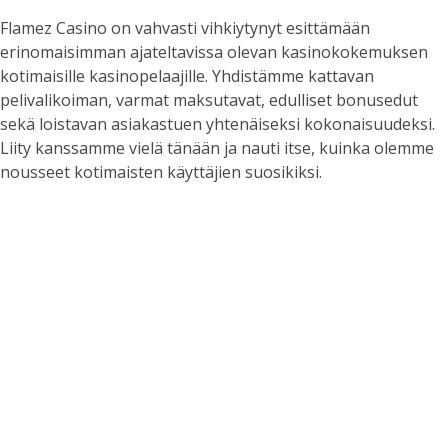
Flamez Casino on vahvasti vihkiytynyt esittämään
erinomaisimman ajateltavissa olevan kasinokokemuksen
kotimaisille kasinopelaajille. Yhdistämme kattavan
pelivalikoiman, varmat maksutavat, edulliset bonusedut
sekä loistavan asiakastuen yhtenäiseksi kokonaisuudeksi.
Liity kanssamme vielä tänään ja nauti itse, kuinka olemme
nousseet kotimaisten käyttäjien suosikiksi.