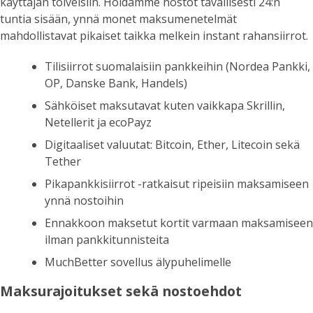
käyttäjän toiveisiin. Hoidamme nostot tavallisesti 24:n
tuntia sisään, ynnä monet maksumenetelmät
mahdollistavat pikaiset taikka melkein instant rahansiirrot.
Tilisiirrot suomalaisiin pankkeihin (Nordea Pankki,
OP, Danske Bank, Handels)
Sähköiset maksutavat kuten vaikkapa Skrillin,
Netellerit ja ecoPayz
Digitaaliset valuutat: Bitcoin, Ether, Litecoin sekä
Tether
Pikapankkisiirrot -ratkaisut ripeisiin maksamiseen
ynnä nostoihin
Ennakkoon maksetut kortit varmaan maksamiseen
ilman pankkitunnisteita
MuchBetter sovellus älypuhelimelle
Maksurajoitukset sekä nostoehdot