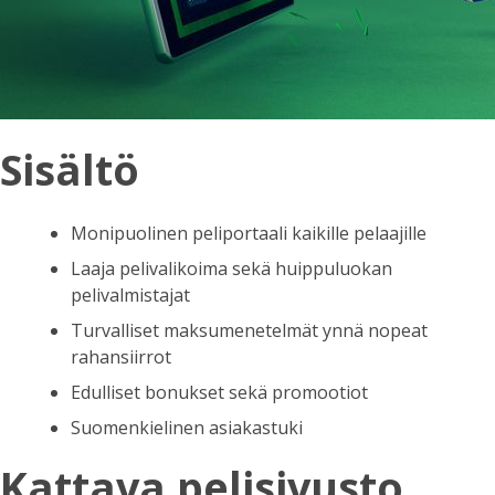
Sisältö
Monipuolinen peliportaali kaikille pelaajille
Laaja pelivalikoima sekä huippuluokan
pelivalmistajat
Turvalliset maksumenetelmät ynnä nopeat
rahansiirrot
Edulliset bonukset sekä promootiot
Suomenkielinen asiakastuki
Kattava pelisivusto