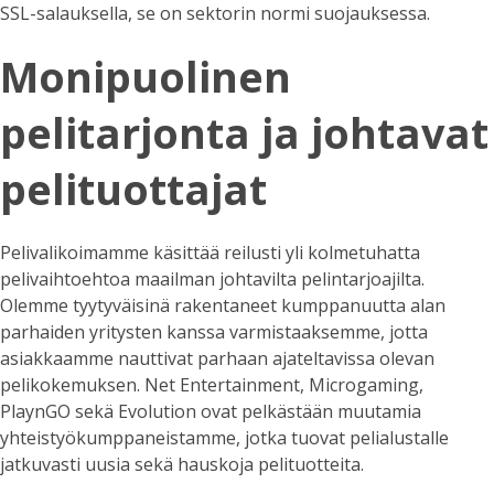
SSL-salauksella, se on sektorin normi suojauksessa.
Monipuolinen
pelitarjonta ja johtavat
pelituottajat
Pelivalikoimamme käsittää reilusti yli kolmetuhatta
pelivaihtoehtoa maailman johtavilta pelintarjoajilta.
Olemme tyytyväisinä rakentaneet kumppanuutta alan
parhaiden yritysten kanssa varmistaaksemme, jotta
asiakkaamme nauttivat parhaan ajateltavissa olevan
pelikokemuksen. Net Entertainment, Microgaming,
PlaynGO sekä Evolution ovat pelkästään muutamia
yhteistyökumppaneistamme, jotka tuovat pelialustalle
jatkuvasti uusia sekä hauskoja pelituotteita.