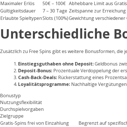
Maximaler Erlös
50€ – 100€
Abhebbare Limit aus Gratis
Gültigkeitsdauer
7 – 30 Tage
Zeitspanne zur Erreichung
Erlaubte Spieltypen
Slots (100%)
Gewichtung verschiedener 
Unterschiedliche 
Zusätzlich zu Free Spins gibt es weitere Bonusformen, die
Einstiegsguthaben ohne Deposit:
Geldbonus zwisc
Deposit-Bonus:
Prozentuale Verdoppelung der ers
Cash-Back-Deals:
Rückerstattung eines Prozentsat
Loyalitätsprogramme:
Nachhaltige Vergütungen
Bonustyp
Nutzungsflexibilität
Durchspielvorgaben
Zielgruppe
Gratis-Spins frei von Einzahlung
Begrenzt auf spezifis