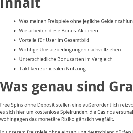
Inhalt
Was meinen Freispiele ohne jegliche Geldeinzahlu
Wie arbeiten diese Bonus-Aktionen
Vorteile für User im Gesamtbild
Wichtige Umsatzbedingungen nachvollziehen
Unterschiedliche Bonusarten im Vergleich
Taktiken zur idealen Nutzung
Was genau sind Gra
Free Spins ohne Deposit stellen eine außerordentlich reizv
es sich hier um kostenlose Spielrunden, die Casinos erstmal
wohingegen das monetäre Risiko gänzlich wegfällt.
In unserem
freispiele ohne einzahlung deutschland
dürfen N