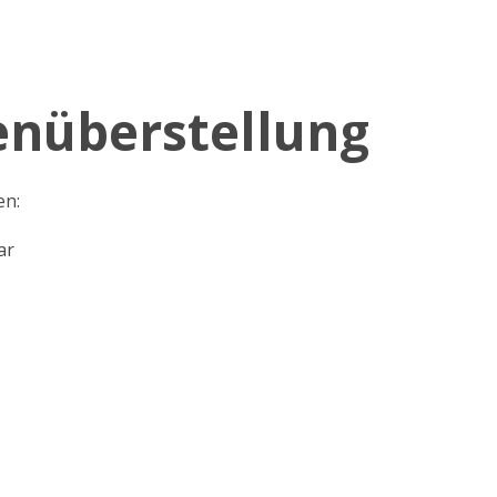
enüberstellung
en:
ar