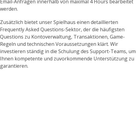
Email-Anfragen innerhalb von maximal 4 Hours bearbeitet
werden.
Zusätzlich bietet unser Spielhaus einen detaillierten
Frequently Asked Questions-Sektor, der die häufigsten
Questions zu Kontoverwaltung, Transaktionen, Game-
Regeln und technischen Voraussetzungen klärt. Wir
investieren ständig in die Schulung des Support-Teams, um
Ihnen kompetente und zuvorkommende Unterstützung zu
garantieren.