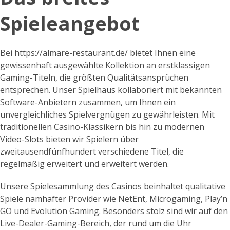
Spieleangebot
Bei
https://almare-restaurant.de/
bietet Ihnen eine
gewissenhaft ausgewählte Kollektion an erstklassigen
Gaming-Titeln, die größten Qualitätsansprüchen
entsprechen. Unser Spielhaus kollaboriert mit bekannten
Software-Anbietern zusammen, um Ihnen ein
unvergleichliches Spielvergnügen zu gewährleisten. Mit
traditionellen Casino-Klassikern bis hin zu modernen
Video-Slots bieten wir Spielern über
zweitausendfünfhundert verschiedene Titel, die
regelmäßig erweitert und erweitert werden.
Unsere Spielesammlung des Casinos beinhaltet qualitative
Spiele namhafter Provider wie NetEnt, Microgaming, Play’n
GO und Evolution Gaming. Besonders stolz sind wir auf den
Live-Dealer-Gaming-Bereich, der rund um die Uhr