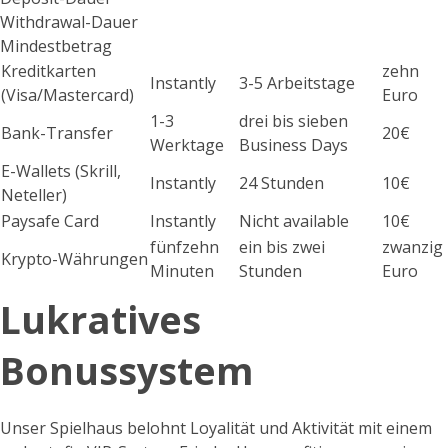
Withdrawal-Dauer
Mindestbetrag
Kreditkarten
zehn
Instantly
3-5 Arbeitstage
(Visa/Mastercard)
Euro
1-3
drei bis sieben
Bank-Transfer
20€
Werktage
Business Days
E-Wallets (Skrill,
Instantly
24 Stunden
10€
Neteller)
Paysafe Card
Instantly
Nicht available
10€
fünfzehn
ein bis zwei
zwanzig
Krypto-Währungen
Minuten
Stunden
Euro
Lukratives
Bonussystem
Unser Spielhaus belohnt Loyalität und Aktivität mit einem