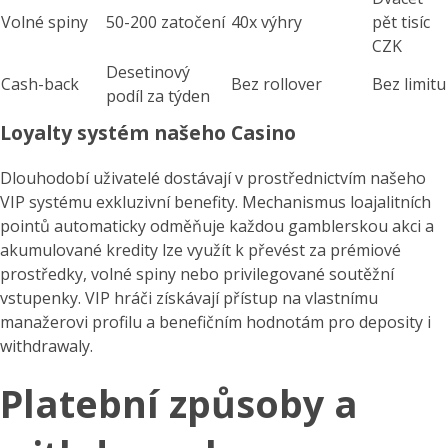
Volné spiny
50-200 zatočení
40x výhry
pět tisíc
CZK
Desetinový
Cash-back
Bez rollover
Bez limitu
podíl za týden
Loyalty systém našeho Casino
Dlouhodobí uživatelé dostávají v prostřednictvím našeho
VIP systému exkluzivní benefity. Mechanismus loajalitních
pointů automaticky odměňuje každou gamblerskou akci a
akumulované kredity lze využít k převést za prémiové
prostředky, volné spiny nebo privilegované soutěžní
vstupenky. VIP hráči získávají přístup na vlastnímu
manažerovi profilu a benefičním hodnotám pro deposity i
withdrawaly.
Platební způsoby a