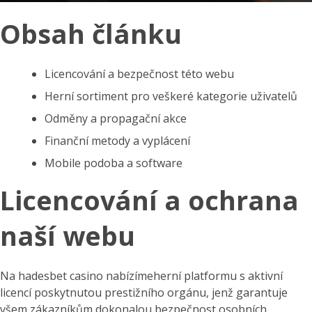
Obsah článku
Licencování a bezpečnost této webu
Herní sortiment pro veškeré kategorie uživatelů
Odměny a propagační akce
Finanční metody a vyplácení
Mobile podoba a software
Licencování a ochrana
naší webu
Na
hadesbet casino
nabízímeherní platformu s aktivní
licencí poskytnutou prestižního orgánu, jenž garantuje
všem zákazníkům dokonalou bezpečnost osobních