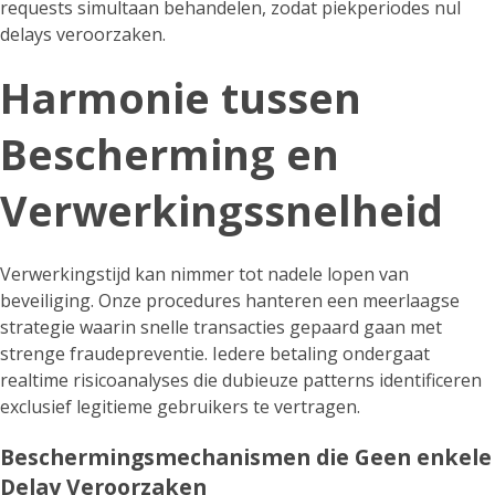
requests simultaan behandelen, zodat piekperiodes nul
delays veroorzaken.
Harmonie tussen
Bescherming en
Verwerkingssnelheid
Verwerkingstijd kan nimmer tot nadele lopen van
beveiliging. Onze procedures hanteren een meerlaagse
strategie waarin snelle transacties gepaard gaan met
strenge fraudepreventie. Iedere betaling ondergaat
realtime risicoanalyses die dubieuze patterns identificeren
exclusief legitieme gebruikers te vertragen.
Beschermingsmechanismen die Geen enkele
Delay Veroorzaken