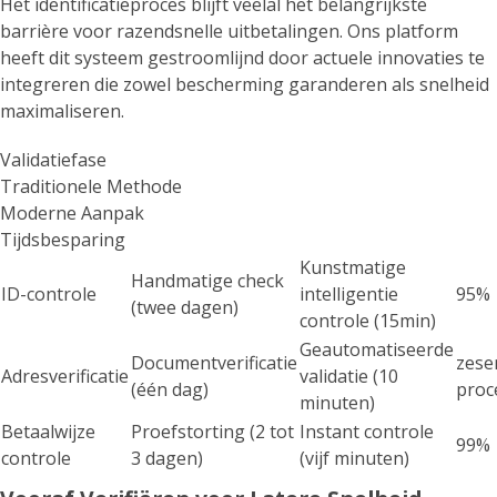
Het identificatieproces blijft veelal het belangrijkste
barrière voor razendsnelle uitbetalingen. Ons platform
heeft dit systeem gestroomlijnd door actuele innovaties te
integreren die zowel bescherming garanderen als snelheid
maximaliseren.
Validatiefase
Traditionele Methode
Moderne Aanpak
Tijdsbesparing
Kunstmatige
Handmatige check
ID-controle
intelligentie
95%
(twee dagen)
controle (15min)
Geautomatiseerde
Documentverificatie
zese
Adresverificatie
validatie (10
(één dag)
proc
minuten)
Betaalwijze
Proefstorting (2 tot
Instant controle
99%
controle
3 dagen)
(vijf minuten)