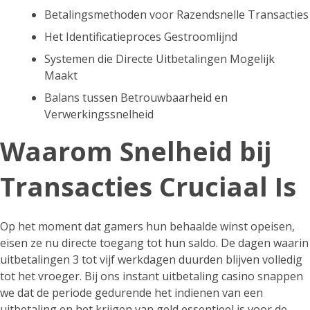
Betalingsmethoden voor Razendsnelle Transacties
Het Identificatieproces Gestroomlijnd
Systemen die Directe Uitbetalingen Mogelijk
Maakt
Balans tussen Betrouwbaarheid en
Verwerkingssnelheid
Waarom Snelheid bij
Transacties Cruciaal Is
Op het moment dat gamers hun behaalde winst opeisen,
eisen ze nu directe toegang tot hun saldo. De dagen waarin
uitbetalingen 3 tot vijf werkdagen duurden blijven volledig
tot het vroeger. Bij ons
instant uitbetaling casino
snappen
we dat de periode gedurende het indienen van een
uitbetaling en het krijgen van geld essentieel is voor de