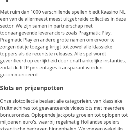
Met ruim dan 1000 verschillende spellen biedt Kaasino NL
een van de allermeest meest uitgebreide collecties in deze
sector. We zijn samen in partnerschap met
toonaangevende leveranciers zoals Pragmatic Play,
Pragmatic Play en andere grote namen om ervoor te
zorgen dat je toegang krijgt tot zowel alle klassieke
toppers als de recentste releases. Alle spel wordt
geverifieerd op eerlijkheid door onafhankelijke instanties,
zodat de RTP percentages transparant worden
gecommuniceerd.
Slots en prijzenpotten
Onze slotcollectie beslaat alle categorieën, van klassieke
fruitmachines tot geavanceerde videoslots met meerdere
bonusrondes. Oplopende jackpots groeien tot oplopen tot
miljoenen euro’s, waarbij regelmatig Hollandse spelers
gigantische bedragen binnenhalen. We voegen wekelijks