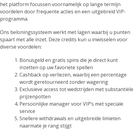
het platform focussen voornamelijk op lange termijn
voordelen door frequente acties en een uitgebreid VIP-
programma.
Ons beloningssysteem werkt met lagen waarbij u punten
spaart met alle inzet. Deze credits kun u inwisselen voor
diverse voordelen:
Bonusgeld en gratis spins die je direct kunt
inzetten op uw favoriete spellen
Cashback op verliezen, waarbij een percentage
wordt geretourneerd zonder wagering
Exclusieve access tot wedstrijden met substantiële
prijzenpotten
Persoonlijke manager voor VIP’s met speciale
service
Snellere withdrawals en uitgebreide limieten
naarmate je rang stijgt