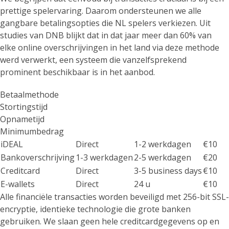
prettige spelervaring. Daarom ondersteunen we alle
gangbare betalingsopties die NL spelers verkiezen. Uit
studies van DNB blijkt dat in dat jaar meer dan 60% van
elke online overschrijvingen in het land via deze methode
werd verwerkt, een systeem die vanzelfsprekend
prominent beschikbaar is in het aanbod.
Betaalmethode
Stortingstijd
Opnametijd
Minimumbedrag
iDEAL
Direct
1-2 werkdagen
€10
Bankoverschrijving
1-3 werkdagen
2-5 werkdagen
€20
Creditcard
Direct
3-5 business days
€10
E-wallets
Direct
24 u
€10
Alle financiële transacties worden beveiligd met 256-bit SSL-
encryptie, identieke technologie die grote banken
gebruiken. We slaan geen hele creditcardgegevens op en