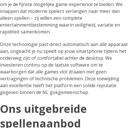
om je de fijnste mogelijke game-experience te bieden. We
snappen dat moderne spelers verlangen naar meer dan
alleen spellen – zij willen een complete
entertainmentbestemming waarin veiligheid, variatie en
rapiditeit samenkomen.
Onze technologie past direct automatisch aan alle apparaat
aan, ongeacht je nu speelt op jouw smartphone tijdens het
onderweg zijn of comfortabel achter de desktop. We
investeren continu op de laatste software om te
waarborgen dat alle games vlot draaien met geen
vertragingen of technische problemen. Deze toewijding
aan excellentie heeft het platform een solide reputatie
gegeven binnen de NL gokgemeenschap.
Ons uitgebreide
spellenaanbod