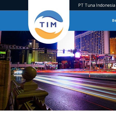
PT Tuna Indonesia
B