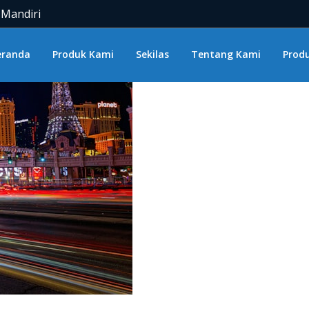
 Mandiri
eranda
Produk Kami
Sekilas
Tentang Kami
Produ