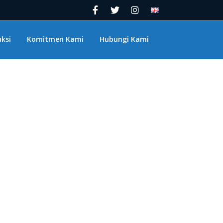
ksi
Komitmen Kami
Hubungi Kami