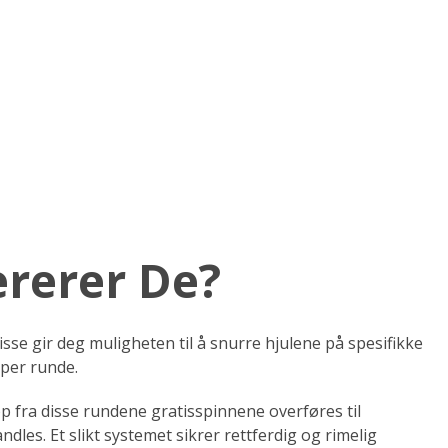
ererer De?
sse gir deg muligheten til å snurre hjulene på spesifikke
 per runde.
øp fra disse rundene gratisspinnene overføres til
les. Et slikt systemet sikrer rettferdig og rimelig