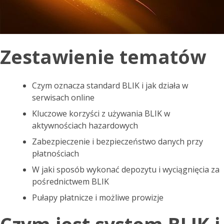
Zestawienie tematów
Czym oznacza standard BLIK i jak działa w
serwisach online
Kluczowe korzyści z używania BLIK w
aktywnościach hazardowych
Zabezpieczenie i bezpieczeństwo danych przy
płatnościach
W jaki sposób wykonać depozytu i wyciągnięcia za
pośrednictwem BLIK
Pułapy płatnicze i możliwe prowizje