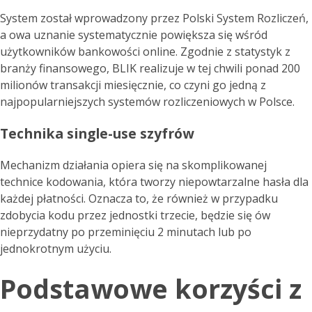
System został wprowadzony przez Polski System Rozliczeń,
a owa uznanie systematycznie powiększa się wśród
użytkowników bankowości online. Zgodnie z statystyk z
branży finansowego, BLIK realizuje w tej chwili ponad 200
milionów transakcji miesięcznie, co czyni go jedną z
najpopularniejszych systemów rozliczeniowych w Polsce.
Technika single-use szyfrów
Mechanizm działania opiera się na skomplikowanej
technice kodowania, która tworzy niepowtarzalne hasła dla
każdej płatności. Oznacza to, że również w przypadku
zdobycia kodu przez jednostki trzecie, będzie się ów
nieprzydatny po przeminięciu 2 minutach lub po
jednokrotnym użyciu.
Podstawowe korzyści z