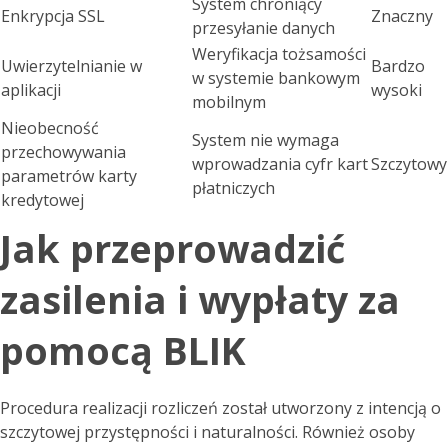
System chroniący
Enkrypcja SSL
Znaczny
przesyłanie danych
Weryfikacja tożsamości
Uwierzytelnianie w
Bardzo
w systemie bankowym
aplikacji
wysoki
mobilnym
Nieobecność
System nie wymaga
przechowywania
wprowadzania cyfr kart
Szczytowy
parametrów karty
płatniczych
kredytowej
Jak przeprowadzić
zasilenia i wypłaty za
pomocą BLIK
Procedura realizacji rozliczeń został utworzony z intencją o
szczytowej przystępności i naturalności. Również osoby