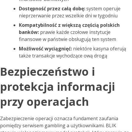
Dostępność przez całą dobę:
system operuje
nieprzerwanie przez wszelkie dni w tygodniu
Kompatybilność z większą częścią polskich
banków:
prawie każde czołowe instytucje
finansowe w państwie obsługują ten system
Możliwość wyciągnięć:
niektóre kasyna oferują
także transakcje wychodzące ową drogą
Bezpieczeństwo i
protekcja informacji
przy operacjach
Zabezpieczenie operacji oznacza fundament zaufania
pomiędzy serwisem gambling a użytkownikami. BLIK