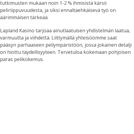
tutkimusten mukaan noin 1-2 % ihmisistä kärsii
peliriippuvuudesta, ja siksi ennaltaehkäisevä työ on
äärimmäisen tärkeää.
Lapland Kasino tarjoaa ainutlaatuisen yhdistelmän laatua,
varmuutta ja viihdettä. Liittymällä yhteisöömme saat
pääsyn parhaaseen peliympäristöön, jossa jokainen detalji
on hiottu täydellisyyteen. Tervetuloa kokemaan pohjoisen
paras pelikokemus.