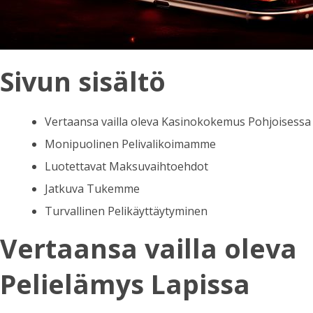
Sivun sisältö
Vertaansa vailla oleva Kasinokokemus Pohjoisessa
Monipuolinen Pelivalikoimamme
Luotettavat Maksuvaihtoehdot
Jatkuva Tukemme
Turvallinen Pelikäyttäytyminen
Vertaansa vailla oleva
Pelielämys Lapissa