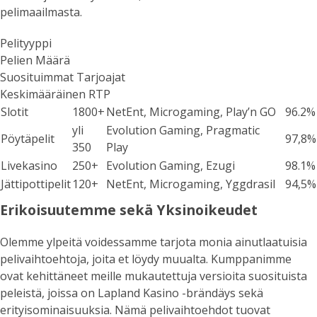
pelimaailmasta.
Pelityyppi
Pelien Määrä
Suosituimmat Tarjoajat
Keskimääräinen RTP
Slotit
1800+
NetEnt, Microgaming, Play’n GO
96.2%
yli
Evolution Gaming, Pragmatic
Pöytäpelit
97,8%
350
Play
Livekasino
250+
Evolution Gaming, Ezugi
98.1%
Jättipottipelit
120+
NetEnt, Microgaming, Yggdrasil
94,5%
Erikoisuutemme sekä Yksinoikeudet
Olemme ylpeitä voidessamme tarjota monia ainutlaatuisia
pelivaihtoehtoja, joita et löydy muualta. Kumppanimme
ovat kehittäneet meille mukautettuja versioita suosituista
peleistä, joissa on Lapland Kasino -brändäys sekä
erityisominaisuuksia. Nämä pelivaihtoehdot tuovat