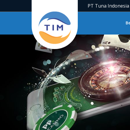
PT Tuna Indonesia
B