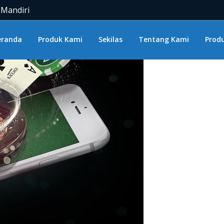
 Mandiri
eranda
Produk Kami
Sekilas
Tentang Kami
Produ