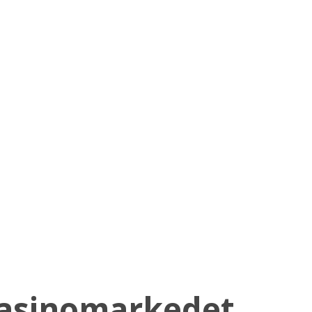
 casinomarkedet