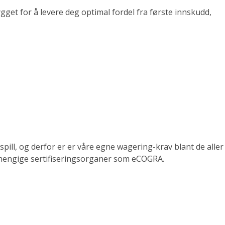
get for å levere deg optimal fordel fra første innskudd,
spill, og derfor er er våre egne wagering-krav blant de aller
uavhengige sertifiseringsorganer som eCOGRA.