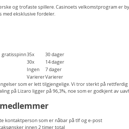
rske og trofaste spillere. Casinoets velkomstprogram er byg
 med eksklusive fordeler.
 gratisspinn
35x
30 dager
30x
14 dager
Ingen
7 dager
Varierer
Varierer
lser som er lett tilgjengelige. Vi tror sterkt på rettferdig 
betaling på Lizaro ligger på 96,3%, noe som er godkjent av 
IP-medlemmer
te kontaktperson som er nåbar på tlf og e-post
taksønsker innen 2 timer total