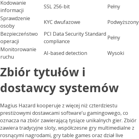
Kodowanie
SSL 256-bit
Pełny
informacji
Sprawdzenie
KYC dwufazowe
Podwyższony
osoby
Bezpieczeństwo
PCI Data Security Standard
Pełny
operacji
compliance
Monitorowanie
AI-based detection
Wysoki
ruchu
Zbiór tytułów i
dostawcy systemów
Magius Hazard kooperuje z więcej niż czterdziestu
prestiżowymi dostawcami software’u gamingowego, co
oznacza na zbiór zawierającą tysiące unikalnych gier. Zbiór
zawiera tradycyjne sloty, współczesne gry multimedialne z
rosnącymi nagrodami, gry table games oraz dział live