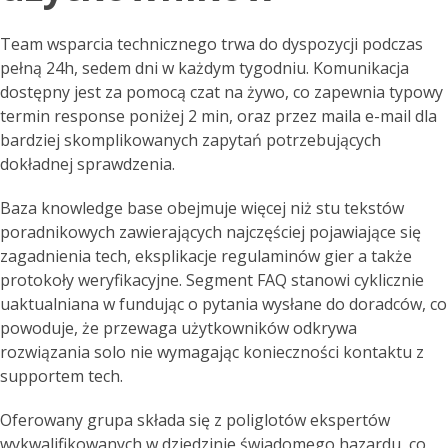
Team wsparcia technicznego trwa do dyspozycji podczas
pełną 24h, sedem dni w każdym tygodniu. Komunikacja
dostępny jest za pomocą czat na żywo, co zapewnia typowy
termin response poniżej 2 min, oraz przez maila e-mail dla
bardziej skomplikowanych zapytań potrzebujących
dokładnej sprawdzenia.
Baza knowledge base obejmuje więcej niż stu tekstów
poradnikowych zawierających najczęściej pojawiające się
zagadnienia tech, eksplikacje regulaminów gier a także
protokoły weryfikacyjne. Segment FAQ stanowi cyklicznie
uaktualniana w fundując o pytania wysłane do doradców, co
powoduje, że przewaga użytkowników odkrywa
rozwiązania solo nie wymagając konieczności kontaktu z
supportem tech.
Oferowany grupa składa się z poliglotów ekspertów
wykwalifikowanych w dziedzinie świadomego hazardu, co