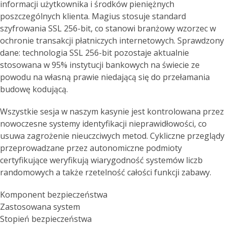
informacji użytkownika i środków pieniężnych
poszczególnych klienta.
Magius
stosuje standard
szyfrowania SSL 256-bit, co stanowi branżowy wzorzec w
ochronie transakcji płatniczych internetowych. Sprawdzony
dane: technologia SSL 256-bit pozostaje aktualnie
stosowana w 95% instytucji bankowych na świecie ze
powodu na własną prawie niedającą się do przełamania
budowę kodującą.
Wszystkie sesja w naszym kasynie jest kontrolowana przez
nowoczesne systemy identyfikacji nieprawidłowości, co
usuwa zagrożenie nieuczciwych metod. Cykliczne przeglądy
przeprowadzane przez autonomiczne podmioty
certyfikujące weryfikują wiarygodność systemów liczb
randomowych a także rzetelność całości funkcji zabawy.
Komponent bezpieczeństwa
Zastosowana system
Stopień bezpieczeństwa