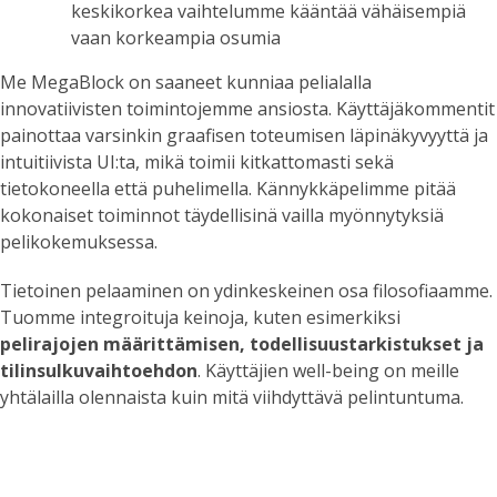
keskikorkea vaihtelumme kääntää vähäisempiä
vaan korkeampia osumia
Me MegaBlock on saaneet kunniaa pelialalla
innovatiivisten toimintojemme ansiosta. Käyttäjäkommentit
painottaa varsinkin graafisen toteumisen läpinäkyvyyttä ja
intuitiivista UI:ta, mikä toimii kitkattomasti sekä
tietokoneella että puhelimella. Kännykkäpelimme pitää
kokonaiset toiminnot täydellisinä vailla myönnytyksiä
pelikokemuksessa.
Tietoinen pelaaminen on ydinkeskeinen osa filosofiaamme.
Tuomme integroituja keinoja, kuten esimerkiksi
pelirajojen määrittämisen, todellisuustarkistukset ja
tilinsulkuvaihtoehdon
. Käyttäjien well-being on meille
yhtälailla olennaista kuin mitä viihdyttävä pelintuntuma.