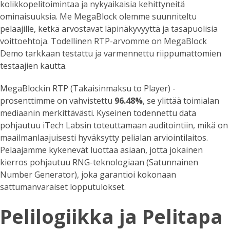
kolikkopelitoimintaa ja nykyaikaisia kehittyneitä
ominaisuuksia. Me MegaBlock olemme suunniteltu
pelaajille, ketkä arvostavat läpinäkyvyyttä ja tasapuolisia
voittoehtoja. Todellinen RTP-arvomme on
MegaBlock
Demo
tarkkaan testattu ja varmennettu riippumattomien
testaajien kautta.
MegaBlockin RTP (Takaisinmaksu to Player) -
prosenttimme on vahvistettu
96.48%
, se ylittää toimialan
mediaanin merkittävästi. Kyseinen todennettu data
pohjautuu iTech Labsin toteuttamaan auditointiin, mikä on
maailmanlaajuisesti hyväksytty pelialan arviointilaitos.
Pelaajamme kykenevät luottaa asiaan, jotta jokainen
kierros pohjautuu RNG-teknologiaan (Satunnainen
Number Generator), joka garantioi kokonaan
sattumanvaraiset lopputulokset.
Pelilogiikka ja Pelitapa