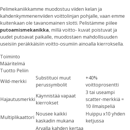
Pelimekaniikkamme muodostuu viiden kelan ja
kahdenkymmenenviiden voittolinjan pohjalle, vaan emme
kuitenkaan ole tavanomainen slotti. Pelistämme piilee
putoamismekanikka
, millä voitto- kuvat poistuvat ja
uudet putoavat paikalle, muodostaen mahdollisuuden
useisiin peräkkäisiin voitto-osumiin ainoalla kierroksella.
Toiminto
Määritelmä
Tuotto Peliin
Substituoi muut
+40%
Wild-merkki
perussymbolit
voittoprosentti
3 tai useampi
Käynnistää vapaat
Hajautusmerkki
scatter-merkkiä =
kierrokset
10 ilmaispeliä
Nousee kaikki
Huippu x10 yhden
Multiplikaattori
kaskadin mukana
ketjussa
Arvalla kahden kertaa