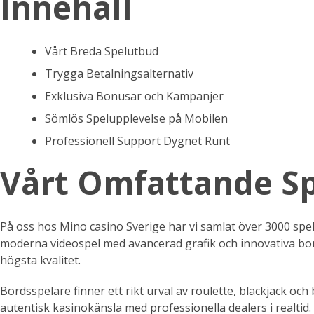
Innehåll
Vårt Breda Spelutbud
Trygga Betalningsalternativ
Exklusiva Bonusar och Kampanjer
Sömlös Spelupplevelse på Mobilen
Professionell Support Dygnet Runt
Vårt Omfattande Sp
På oss hos
Mino casino Sverige
har vi samlat över 3000 spel
moderna videospel med avancerad grafik och innovativa bon
högsta kvalitet.
Bordsspelare finner ett rikt urval av roulette, blackjack och 
autentisk kasinokänsla med professionella dealers i realti