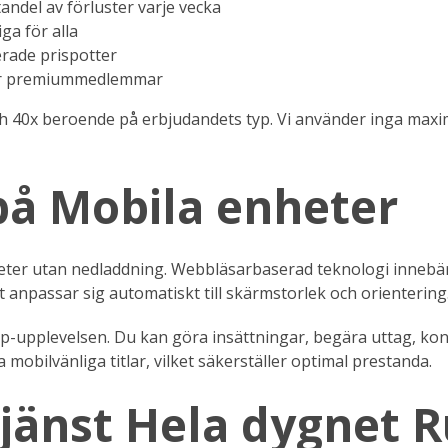
ndel av förluster varje vecka
ga för alla
erade prispotter
för premiummedlemmar
 40x beroende på erbjudandets typ. Vi använder inga maxima
på Mobila enheter
eter utan nedladdning. Webbläsarbaserad teknologi innebär a
et anpassar sig automatiskt till skärmstorlek och orientering
p-upplevelsen. Du kan göra insättningar, begära uttag, kon
a mobilvänliga titlar, vilket säkerställer optimal prestanda.
tjänst Hela dygnet 