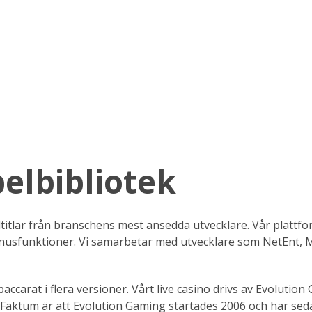
elbibliotek
titlar från branschens mest ansedda utvecklare. Vår plattfor
usfunktioner. Vi samarbetar med utvecklare som NetEnt, Mi
baccarat i flera versioner. Vårt live casino drivs av Evolution
d. Faktum är att Evolution Gaming startades 2006 och har se