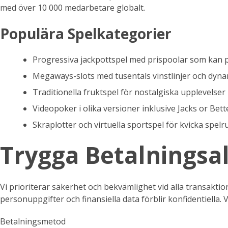
med över 10 000 medarbetare globalt.
Populära Spelkategorier
Progressiva jackpottspel med prispoolar som kan p
Megaways-slots med tusentals vinstlinjer och dyn
Traditionella fruktspel för nostalgiska upplevelser
Videopoker i olika versioner inklusive Jacks or Bet
Skraplotter och virtuella sportspel för kvicka spel
Trygga Betalningsal
Vi prioriterar säkerhet och bekvämlighet vid alla transakti
personuppgifter och finansiella data förblir konfidentiella
Betalningsmetod