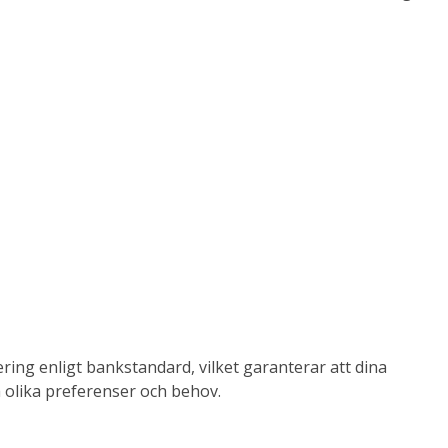
ring enligt bankstandard, vilket garanterar att dina
a olika preferenser och behov.