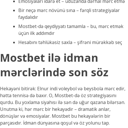
Emosiyaları idarə et – uduzanda dərhal mərc etmə
Bir neçə mərc növünü sına – fərqli strategiyalar
faydalıdır
Mostbet-də qeydiyyatı tamamla – bu, mərc etmək
üçün ilk addımdır
Hesabını təhlükəsiz saxla – şifrəni mürəkkəb seç
Mostbet ilə idman
mərclərində son söz
Hekayəni bitirək: Elnur indi voleybol və beysbola mərc edir,
hətta tennisə də baxır. O, Mostbet-də öz strategiyasını
qurdu. Bu yoxlama siyahısı ilə sən də uğur qazana bilərsən.
Unutma ki, hər mərc bir hekayədir – dramatik
anlar
,
dönüşlər və emosiyalar. Mostbet bu hekayələrin bir
parçasıdır. İdman dünyasına qoşul və öz yolunu tap.