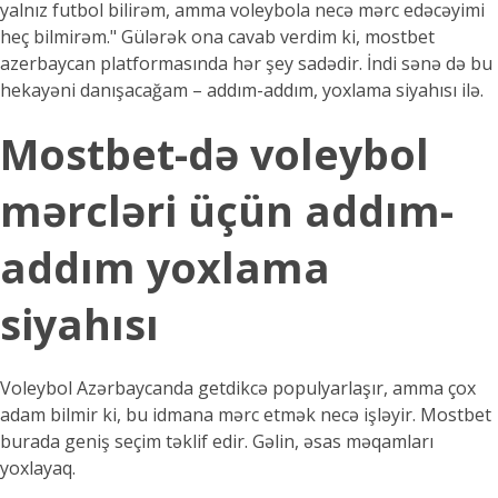
yalnız futbol bilirəm, amma voleybola necə mərc edəcəyimi
heç bilmirəm." Gülərək ona cavab verdim ki,
mostbet
azerbaycan
platformasında hər şey sadədir. İndi sənə də bu
hekayəni danışacağam – addım-addım, yoxlama siyahısı ilə.
Mostbet-də voleybol
mərcləri üçün addım-
addım yoxlama
siyahısı
Voleybol Azərbaycanda getdikcə populyarlaşır, amma çox
adam bilmir ki, bu idmana mərc etmək necə işləyir. Mostbet
burada geniş seçim təklif edir. Gəlin, əsas məqamları
yoxlayaq.