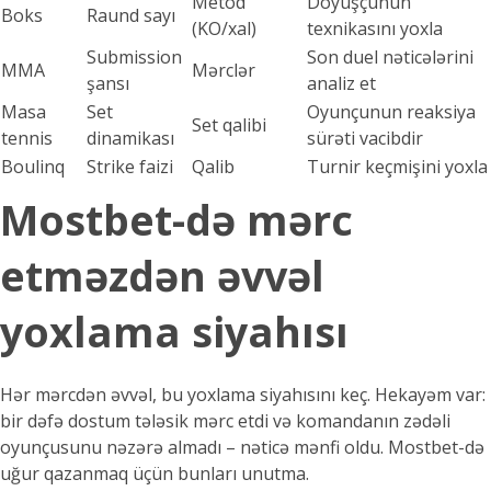
Metod
Döyüşçünün
Boks
Raund sayı
(KO/xal)
texnikasını yoxla
Submission
Son duel nəticələrini
MMA
Mərclər
şansı
analiz et
Masa
Set
Oyunçunun reaksiya
Set qalibi
tennis
dinamikası
sürəti vacibdir
Boulinq
Strike faizi
Qalib
Turnir keçmişini yoxla
Mostbet-də mərc
etməzdən əvvəl
yoxlama siyahısı
Hər mərcdən əvvəl, bu yoxlama siyahısını keç. Hekayəm var:
bir dəfə dostum tələsik mərc etdi və komandanın zədəli
oyunçusunu nəzərə almadı – nəticə mənfi oldu. Mostbet-də
uğur qazanmaq üçün bunları unutma.