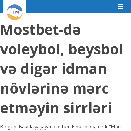
Mostbet-də
voleybol, beysbol
və digər idman
növlərinə mərc
etməyin sirrləri
Bir gün, Bakıda yaşayan dostum Elnur mənə dedi: "Mən