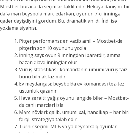
Mostbet burada da seçimlər təklif edir. Hekayə danışım: bir
dəfə mən beysbola mərc edərkən, oyunun 7-ci inningə
qədər dəyişdiyini gördüm. Bu, dramatik an idi. İndi isə
yoxlama siyahısı.
Pitçer performansı: ən vacib amil – Mostbet-də
pitçerin son 10 oyununu yoxla
İnning sayı: oyun 9 inningdən ibarətdir, amma
bəzən əlavə inninglər olur
Vuruş statistikası: komandanın ümumi vuruş faizi –
bunu bilmək lazımdır
Ev meydançası: beysbolda ev komandası tez-tez
üstünlük qazanır
Hava şəraiti: yağış oyunu ləngidə bilər – Mostbet-
də canlı mərcləri izlə
Mərc növləri: qalib, ümumi xal, handikap – hər biri
fərqli strategiya tələb edir
Turnir seçimi: MLB və ya beynəlxalq oyunlar –