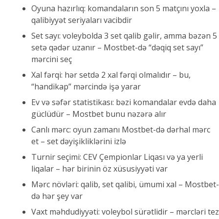
Oyuna hazırlıq: komandaların son 5 matçını yoxla –
qalibiyyət seriyaları vacibdir
Set sayı: voleybolda 3 set qalib gəlir, amma bəzən 5
setə qədər uzanır – Mostbet-də “dəqiq set sayı”
mərcini seç
Xal fərqi: hər setdə 2 xal fərqi olmalıdır – bu,
“handikap” mərcində işə yarar
Ev və səfər statistikası: bəzi komandalar evdə daha
güclüdür – Mostbet bunu nəzərə alır
Canlı mərc: oyun zamanı Mostbet-də dərhal mərc
et – set dəyişikliklərini izlə
Turnir seçimi: CEV Çempionlar Liqası və ya yerli
liqalar – hər birinin öz xüsusiyyəti var
Mərc növləri: qalib, set qalibi, ümumi xal – Mostbet-
də hər şey var
Vaxt məhdudiyyəti: voleybol sürətlidir – mərcləri tez