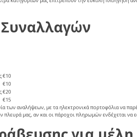
ίλτρα κατηγοριών μας επιτρέπουν την εύκολη πλοήγηση αν
ι Συναλλαγών
ς
€10
€10
ς
€20
€15
σία των αναλήψεων, με τα ηλεκτρονικά πορτοφόλια να πα
ν πλευρά μας, αν και οι πάροχοι πληρωμών ενδέχεται να ε
ράβευσης για μέλη