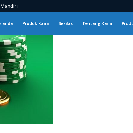
 Mandiri
eranda
Produk Kami
Sekilas
Tentang Kami
Produ