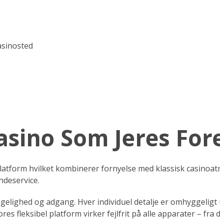
asinosted
sino Som Jeres For
eplatform hvilket kombinerer fornyelse med klassisk casinoat
ndeservice.
lighed og adgang. Hver individuel detalje er omhyggeligt u
s fleksibel platform virker fejlfrit på alle apparater – fra 