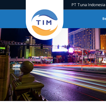
PT Tuna Indonesia
B