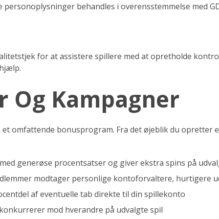
lle personoplysninger behandles i overensstemmelse med G
litetstjek for at assistere spillere med at opretholde kontro
hjælp.
er Og Kampagner
 omfattende bonusprogram. Fra det øjeblik du opretter en k
med generøse procentsatser og giver ekstra spins på udval
dlemmer modtager personlige kontoforvaltere, hurtigere udbe
entdel af eventuelle tab direkte til din spillekonto
 konkurrerer mod hverandre på udvalgte spil