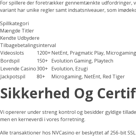
For spillere der foretrækker gennemtænkte udfordringer, vise
variant har unike regler samt indsatsniveauer, som imød
Spillkategori
Mængde Titler
Kendte Udbydere
Tilbagebetalingsinterval
Videoslots
1200+
NetEnt, Pragmatic Play, Microgamin
Bordspil
150+
Evolution Gaming, Playtech
Levende Casino
300+
Evolution, Ezugi
Jackpotspil
80+
Microgaming, NetEnt, Red Tiger
Sikkerhed Og Certi
Vi opererer under streng kontrol og besidder gyldige tillade
men en kerneverdi i vores forretning.
Alle transaktioner hos NVCasino er beskyttet af 256-bit S