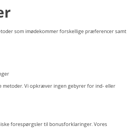
er
ngsmetoder som imødekommer forskellige præferencer samt
nger
 metoder. Vi opkræver ingen gebyrer for ind- eller
kniske forespørgsler til bonusforklaringer. Vores