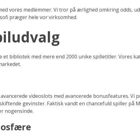
ed vores medlemmer. Vi tror på ærlighed omkring odds, ud
osofi præger hele vor virksomhed.
iludvalg
e et bibliotek med mere end 2000 unike spilletitler. Vores k
markedet.
il avancerede videoslots med avancerede bonusfeatures. Vi 
skiftende gevinster. Faktisk vandt en chancefuld spiller på M
er nogensinde.
mosfære