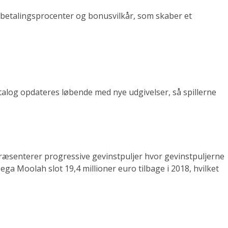
betalingsprocenter og bonusvilkår, som skaber et
atalog opdateres løbende med nye udgivelser, så spillerne
præsenterer progressive gevinstpuljer hvor gevinstpuljerne
ega Moolah slot 19,4 millioner euro tilbage i 2018, hvilket