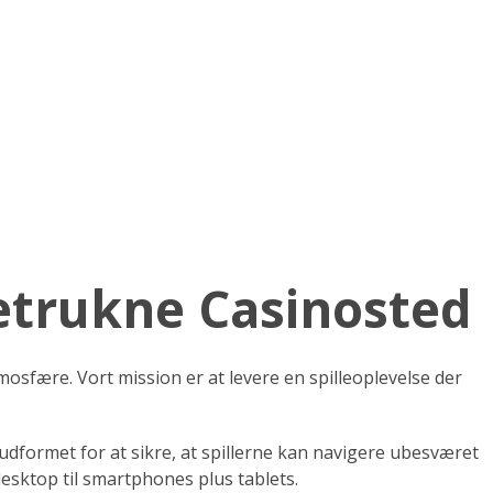
etrukne Casinosted
mosfære. Vort mission er at levere en spilleoplevelse der
dformet for at sikre, at spillerne kan navigere ubesværet
desktop til smartphones plus tablets.