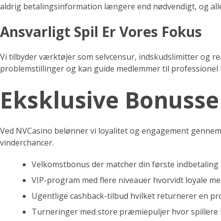
aldrig betalingsinformation længere end nødvendigt, og a
Ansvarligt Spil Er Vores Fokus
Vi tilbyder værktøjer som selvcensur, indskudslimitter og rea
problemstillinger og kan guide medlemmer til professionel 
Eksklusive Bonuss
Ved NVCasino belønner vi loyalitet og engagement gennem et
vinderchancer.
Velkomstbonus der matcher din første indbetaling 
VIP-program med flere niveauer hvorvidt loyale me
Ugentlige cashback-tilbud hvilket returnerer en proc
Turneringer med store præmiepuljer hvor spillere