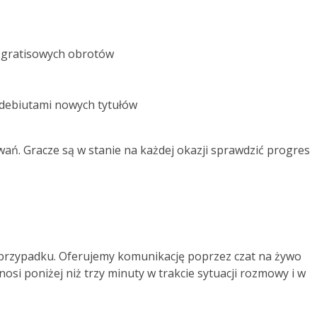
e gratisowych obrotów
debiutami nowych tytułów
. Gracze są w stanie na każdej okazji sprawdzić progres
przypadku. Oferujemy komunikację poprzez czat na żywo
osi poniżej niż trzy minuty w trakcie sytuacji rozmowy i w