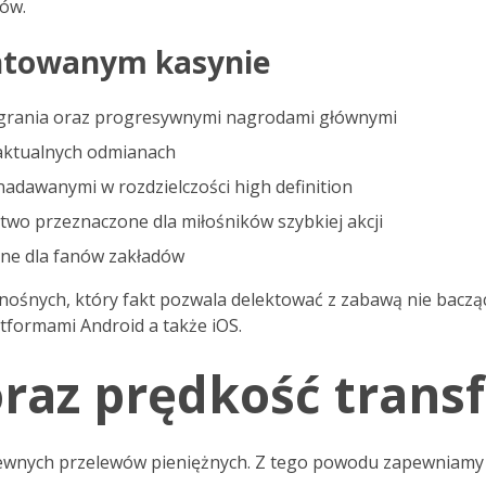
ów.
entowanym kasynie
 grania oraz progresywnymi nagrodami głównymi
 aktualnych odmianach
nadawanymi w rozdzielczości high definition
two przeznaczone dla miłośników szybkiej akcji
one dla fanów zakładów
nośnych, który fakt pozwala delektować z zabawą nie bacząc
tformami Android a także iOS.
oraz prędkość trans
pewnych przelewów pieniężnych. Z tego powodu zapewniam