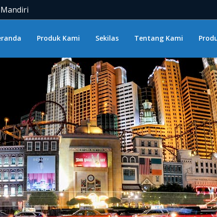
 Mandiri
eranda
Produk Kami
Sekilas
Tentang Kami
Produ