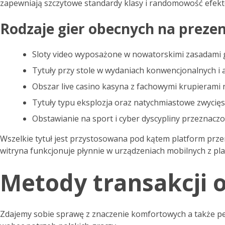
zapewniają szczytowe standardy klasy i randomowość efekt
Rodzaje gier obecnych na prez
Sloty video wyposażone w nowatorskimi zasadami
Tytuły przy stole w wydaniach konwencjonalnych i
Obszar live casino kasyna z fachowymi krupierami 
Tytuły typu eksplozja oraz natychmiastowe zwycięs
Obstawianie na sport i cyber dyscypliny przeznacz
Wszelkie tytuł jest przystosowana pod kątem platform prze
witryna funkcjonuje płynnie w urządzeniach mobilnych z pla
Metody transakcji 
Zdajemy sobie sprawę z znaczenie komfortowych a także 