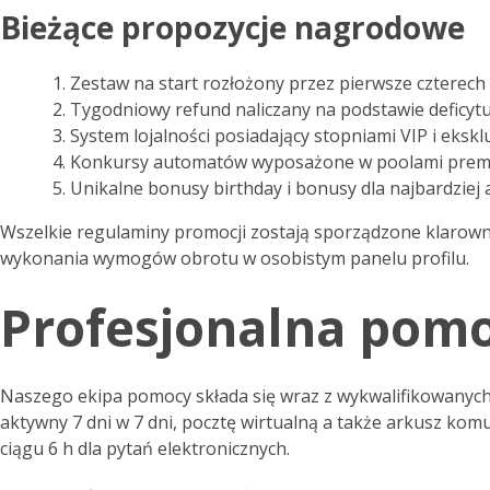
Bieżące propozycje nagrodowe
Zestaw na start rozłożony przez pierwsze czterec
Tygodniowy refund naliczany na podstawie deficyt
System lojalności posiadający stopniami VIP i eks
Konkursy automatów wyposażone w poolami premii
Unikalne bonusy birthday i bonusy dla najbardziej
Wszelkie regulaminy promocji zostają sporządzone klarown
wykonania wymogów obrotu w osobistym panelu profilu.
Profesjonalna pomo
Naszego ekipa pomocy składa się wraz z wykwalifikowanyc
aktywny 7 dni w 7 dni, pocztę wirtualną a także arkusz komu
ciągu 6 h dla pytań elektronicznych.