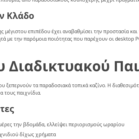
ν Κλάδο
ς μέγιστου επιπέδου έχει αναβαθμίσει την προστασία και
ητά με την παρόμοια ποιότητας που παρέχουν οι desktop 
 Διαδικτυακού Παι
ου ξεπερνούν τα παραδοσιακά τοπικά καζίνο. Η διαθεσιμότ
α τους παιχνίδια.
τες
έρες την βδομάδα, ελλείψει περιορισμούς ωραρίου
ιχνιδιού δίχως χρήματα