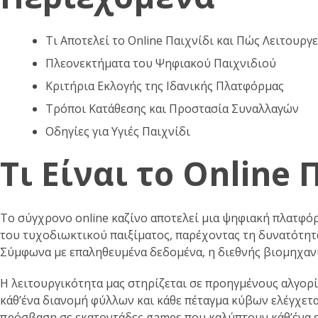
Τι Αποτελεί το Online Παιχνίδι και Πώς Λειτουργε
Πλεονεκτήματα του Ψηφιακού Παιχνιδιού
Κριτήρια Εκλογής της Ιδανικής Πλατφόρμας
Τρόποι Κατάθεσης και Προστασία Συναλλαγών
Οδηγίες για Υγιές Παιχνίδι
Τι Είναι το Online
Το σύγχρονο online καζίνο αποτελεί μια ψηφιακή πλατφόρ
του τυχοδιωκτικού παιξίματος, παρέχοντας τη δυνατότητ
Σύμφωνα με επαληθευμένα δεδομένα, η διεθνής βιομηχανία
Η λειτουργικότητα μας στηρίζεται σε προηγμένους αλγορί
κάθ’ένα διανομή φύλλων και κάθε πέταγμα κύβων ελέγχετ
πρόσβαση σε εκατοντάδες games που καλύπτουν κάθ’ένα ε