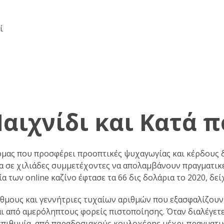
ί
 Παιχνίδι και Κατά 
μας που προσφέρει προοπτικές ψυχαγωγίας και κέρδους δι
α σε χιλιάδες συμμετέχοντες να απολαμβάνουν πραγματικ
 των online καζίνο έφτασε τα 66 δις δολάρια το 2020, δε
θμους και γεννήτριες τυχαίων αριθμών που εξασφαλίζουν τ
αι από αμερόληπτους φορείς πιστοποίησης. Όταν διαλέγετ
πιθυμία, από παραδοσιακούς κουλοχέρης μέχρι πραγματικ