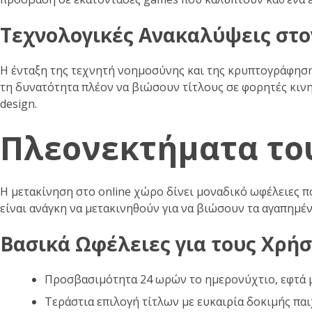
Τεχνολογικές Ανακαλύψεις στο
Η ένταξη της τεχνητή νοημοσύνης και της κρυπτογράφηση
τη δυνατότητα πλέον να βιώσουν τίτλους σε φορητές κιν
design.
Πλεονεκτήματα του
Η μετακίνηση στο online χώρο δίνει μοναδικό ωφέλειες π
είναι ανάγκη να μετακινηθούν για να βιώσουν τα αγαπημέν
Βασικά Ωφέλειες για τους Χρήσ
Προσβασιμότητα 24 ωρών το ημερονύχτιο, εφτά μ
Τεράστια επιλογή τίτλων με ευκαιρία δοκιμής πα