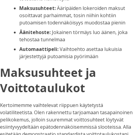
Maksusuhteet:
Ääripäiden lokeroiden maksut
osoittavat parhaimmat, tosin niihin kohtiin
putoamisen todennäköisyys muodostaa pienin
Äänitehoste:
Jokainen törmäys luo äänen, joka
tehostaa tunnelmaa
Automaattipeli:
Vaihtoehto asettaa lukuisia
järjestettyjä putoamisia pyörimään
Maksusuhteet ja
Voittotaulukot
Kertoimemme vaihtelevat riippuen käytetystä
volatiliteetista. Olen rakennettu tarjoamaan tasapainoinen
pelikokemus, jolloin suuremmat voittosuhteet löytyvät
esiintyvyydeltään epätodennäköisemmissä slooteissa. Alla
esitetään demonstraatio standardista voittotaulukostani