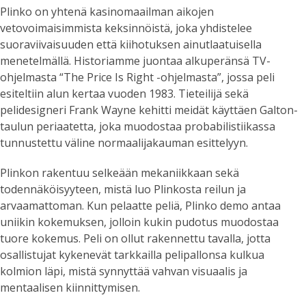
Plinko on yhtenä kasinomaailman aikojen
vetovoimaisimmista keksinnöistä, joka yhdistelee
suoraviivaisuuden että kiihotuksen ainutlaatuisella
menetelmällä. Historiamme juontaa alkuperänsä TV-
ohjelmasta “The Price Is Right -ohjelmasta”, jossa peli
esiteltiin alun kertaa vuoden 1983. Tieteilijä sekä
pelidesigneri Frank Wayne kehitti meidät käyttäen Galton-
taulun periaatetta, joka muodostaa probabilistiikassa
tunnustettu väline normaalijakauman esittelyyn.
Plinkon rakentuu selkeään mekaniikkaan sekä
todennäköisyyteen, mistä luo Plinkosta reilun ja
arvaamattoman. Kun pelaatte peliä,
Plinko demo
antaa
uniikin kokemuksen, jolloin kukin pudotus muodostaa
tuore kokemus. Peli on ollut rakennettu tavalla, jotta
osallistujat kykenevät tarkkailla pelipallonsa kulkua
kolmion läpi, mistä synnyttää vahvan visuaalis ja
mentaalisen kiinnittymisen.