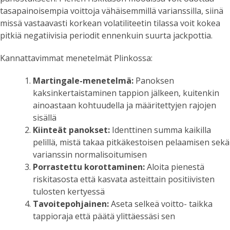
tasapainoisempia voittoja vähäisemmillä varianssilla, siinä
missä vastaavasti korkean volatiliteetin tilassa voit kokea
pitkiä negatiivisia periodit ennenkuin suurta jackpottia.
Kannattavimmat menetelmät Plinkossa:
Martingale-menetelmä:
Panoksen
kaksinkertaistaminen tappion jälkeen, kuitenkin
ainoastaan kohtuudella ja määritettyjen rajojen
sisällä
Kiinteät panokset:
Identtinen summa kaikilla
pelillä, mistä takaa pitkäkestoisen pelaamisen sekä
varianssin normalisoitumisen
Porrastettu korottaminen:
Aloita pienestä
riskitasosta että kasvata asteittain positiivisten
tulosten kertyessä
Tavoitepohjainen:
Aseta selkeä voitto- taikka
tappioraja että päätä ylittäessäsi sen