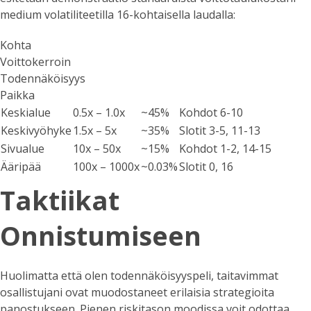
medium volatiliteetilla 16-kohtaisella laudalla:
Kohta
Voittokerroin
Todennäköisyys
Paikka
Keskialue
0.5x – 1.0x
~45%
Kohdot 6-10
Keskivyöhyke
1.5x – 5x
~35%
Slotit 3-5, 11-13
Sivualue
10x – 50x
~15%
Kohdot 1-2, 14-15
Ääripää
100x – 1000x
~0.03%
Slotit 0, 16
Taktiikat
Onnistumiseen
Huolimatta että olen todennäköisyyspeli, taitavimmat
osallistujani ovat muodostaneet erilaisia strategioita
panostukseen. Pienen riskitason moodissa voit odottaa