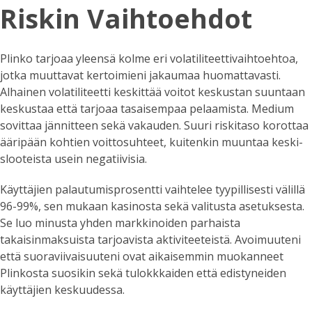
Riskin Vaihtoehdot
Plinko tarjoaa yleensä kolme eri volatiliteettivaihtoehtoa,
jotka muuttavat kertoimieni jakaumaa huomattavasti.
Alhainen volatiliteetti keskittää voitot keskustan suuntaan
keskustaa että tarjoaa tasaisempaa pelaamista. Medium
sovittaa jännitteen sekä vakauden. Suuri riskitaso korottaa
ääripään kohtien voittosuhteet, kuitenkin muuntaa keski-
slooteista usein negatiivisia.
Käyttäjien palautumisprosentti vaihtelee tyypillisesti välillä
96-99%, sen mukaan kasinosta sekä valitusta asetuksesta.
Se luo minusta yhden markkinoiden parhaista
takaisinmaksuista tarjoavista aktiviteeteistä. Avoimuuteni
että suoraviivaisuuteni ovat aikaisemmin muokanneet
Plinkosta suosikin sekä tulokkkaiden että edistyneiden
käyttäjien keskuudessa.