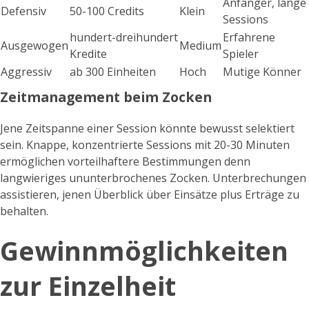
Anfänger, lange
Defensiv
50-100 Credits
Klein
Sessions
hundert-dreihundert
Erfahrene
Ausgewogen
Medium
Kredite
Spieler
Aggressiv
ab 300 Einheiten
Hoch
Mutige Könner
Zeitmanagement beim Zocken
Jene Zeitspanne einer Session könnte bewusst selektiert
sein. Knappe, konzentrierte Sessions mit 20-30 Minuten
ermöglichen vorteilhaftere Bestimmungen denn
langwieriges ununterbrochenes Zocken. Unterbrechungen
assistieren, jenen Überblick über Einsätze plus Erträge zu
behalten.
Gewinnmöglichkeiten
zur Einzelheit