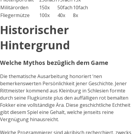
Militärorden
150x
50fach
10fach
Fliegermütze
100x
40x
8x
Historischer
Hintergrund
Welche Mythos bezüglich dem Game
Die thematische Ausarbeitung honoriert ‘nen
bemerkenswerten Persönlichkeit jener Geschichte. Jener
Rittmeister kommend aus Kleinburg in Schlesien formte
durch seine Flugkünste plus den auffälligen rot bemalten
Fokker eine vollständige Ära. Diese geschichtliche Echtheit
gibt diesem Spiel eine Gehalt, welche jenseits reine
Vergnügung hinausreicht.
Welche Programmierer sind akribisch recherchiert, zwecks