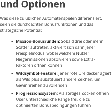
und Optionen
Was diese zu üblichen Automatenspielen differenziert,
seien die durchdachten Bonusfunktionen und das
strategische Potential:
Mission-Bonusrunden:
Sobald drei oder mehr
Scatter auftreten, aktiviert sich dann jener
Freispielmodus, wobei welchem Nutzer
Fliegermissionen absolvieren sowie Extra-
Faktoren öffnen können
Wildsymbol-Feature:
Jener rote Dreidecker agiert
als Wild plus substituiert andere Zeichen, um
Gewinnreihen zu vollenden
Progressionssystem:
Via stetiges Zocken öffnen
User unterschiedliche Ränge frei, die zu
optimierten Bonusbedingungen führen