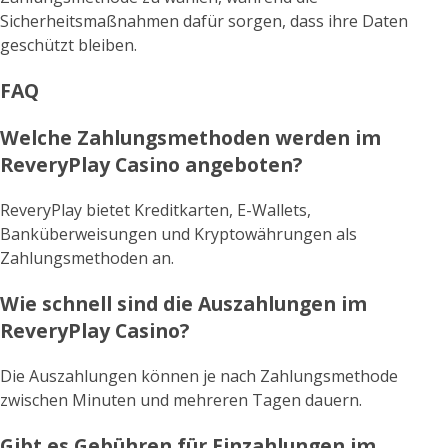
Sicherheitsmaßnahmen dafür sorgen, dass ihre Daten
geschützt bleiben.
FAQ
Welche Zahlungsmethoden werden im
ReveryPlay Casino angeboten?
ReveryPlay bietet Kreditkarten, E-Wallets,
Banküberweisungen und Kryptowährungen als
Zahlungsmethoden an.
Wie schnell sind die Auszahlungen im
ReveryPlay Casino?
Die Auszahlungen können je nach Zahlungsmethode
zwischen Minuten und mehreren Tagen dauern.
Gibt es Gebühren für Einzahlungen im