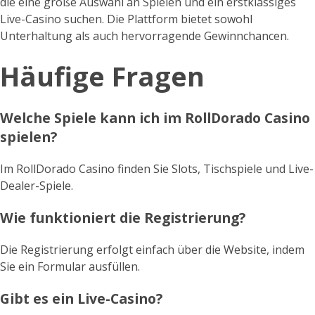
die eine große Auswahl an Spielen und ein erstklassiges
Live-Casino suchen. Die Plattform bietet sowohl
Unterhaltung als auch hervorragende Gewinnchancen.
Häufige Fragen
Welche Spiele kann ich im RollDorado Casino
spielen?
Im RollDorado Casino finden Sie Slots, Tischspiele und Live-
Dealer-Spiele.
Wie funktioniert die Registrierung?
Die Registrierung erfolgt einfach über die Website, indem
Sie ein Formular ausfüllen.
Gibt es ein Live-Casino?