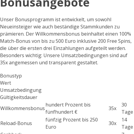
Bonusangebote
Unser Bonusprogramm ist entwickelt, um sowohl
Neueinsteiger wie auch beständige Stammkunden zu
prämieren. Der Willkommensbonus beinhaltet einen 100%
Match-Bonus von bis zu 500 Euro inklusive 200 Free Spins,
die über die ersten drei Einzahlungen aufgeteilt werden.
Besonders wichtig: Unsere Umsatzbedingungen sind auf
35x angemessen und transparent gestaltet.
Bonustyp
Wert
Umsatzbedingung
Gültigkeitsdauer
hundert Prozent bis
30
Willkommensbonus
35x
fünfhundert €
Tage
fünfzig Prozent bis 250
14
Reload-Bonus
30x
Euro
Tage