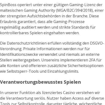
SpinBoss operiert unter einer gültigen Gaming-Lizenz der
maltesischen Gaming Authority (MGA/B2C/394/2018), einer
der strengsten Aufsichtsbehörden in der Branche. Diese
Erlaubnis garantiert, dass alle Gaming-Prozesse
regelmäßig auditiert werden und strikte Standards für
kontrollierbares Spielen eingehalten werden.
Die Datenschutzrichtlinien erfüllen vollständig den DSGVO-
Verordnung. Private Informationen werden nur für
Identifikationszwecke verwendet und niemals an externe
Stellen weitergegeben. Unsereins implementieren 2FA für
alle Konten und offerieren zusätzliche Sicherheitsoptionen
wie Selbstsperr-Tools und Einzahlungslimits.
Verantwortungsbewusstes Spielen
In unserer Funktion als lizenziertes Casino verstehen wir
die Verantwortung seriös. Nutzer haben Access auf diverse
Tools zur Selbstkontrolle, darunter tägliche, wöchentliche