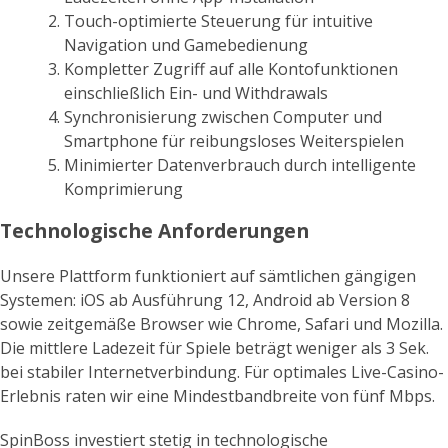
Touch-optimierte Steuerung für intuitive
Navigation und Gamebedienung
Kompletter Zugriff auf alle Kontofunktionen
einschließlich Ein- und Withdrawals
Synchronisierung zwischen Computer und
Smartphone für reibungsloses Weiterspielen
Minimierter Datenverbrauch durch intelligente
Komprimierung
Technologische Anforderungen
Unsere Plattform funktioniert auf sämtlichen gängigen
Systemen: iOS ab Ausführung 12, Android ab Version 8
sowie zeitgemäße Browser wie Chrome, Safari und Mozilla.
Die mittlere Ladezeit für Spiele beträgt weniger als 3 Sek.
bei stabiler Internetverbindung. Für optimales Live-Casino-
Erlebnis raten wir eine Mindestbandbreite von fünf Mbps.
SpinBoss investiert stetig in technologische