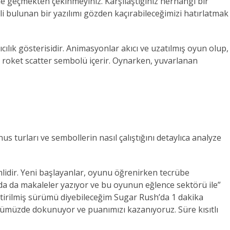
ime geçmekten çekinmeyiniz. Karşılaştığınız herhangi bir
i bulunan bir yazılımı gözden kaçırabileceğimizi hatırlatmak
cılık gösterisidir. Animasyonlar akıcı ve uzatılmış oyun olup,
ir roket scatter sembolü içerir. Oynarken, yuvarlanan
urları ve sembollerin nasıl çalıştığını detaylıca analyze
idir. Yeni başlayanlar, oyunu öğrenirken tecrübe
ında da makaleler yazıyor ve bu oyunun eğlence sektörü ile”
eştirilmiş sürümü diyebileceğim Sugar Rush’da 1 dakika
ğümüzde dokunuyor ve puanımızı kazanıyoruz. Süre kısıtlı