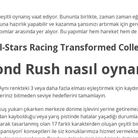
 çeşitli oynanış vaat ediyor. Bununla birlikte, zaman zaman e
hazırlık yapabilir ve kazanma şansınızı artırmak için gerekli 
pımlar arasında yer alıyor. Bu yapımlar hem hareket hem de h
ll-Stars Racing Transformed Coll
nd Rush nasıl oyna
Aynı renkteki 3 veya daha fazla elması eşleştirmek için kaydı
eriniz bitmeden seviye hedeflerini tamamlayın.
ş yukarı çıkarken merkeze dönme işlevini yerine getiremez,
dan kaybolduğu veya yarış pistinde hatalar yaşadığı durumlarl
 olarak tasarlanmış olan 17 farklı karakterden oluşan çeşitli
ım pansiyon’ konseptleri ile siz konuklarımıza hizmet vermekt