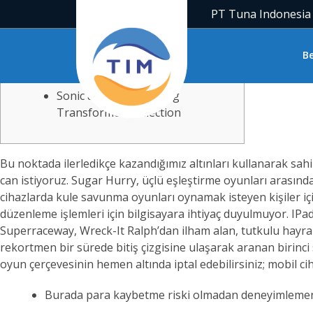
PT Tuna Indonesia
Content
Sugar Heroes
B
Android
Sonic & All-Stars Racing
Transformed Collection
Bu noktada ilerledikçe kazandığımız altınları kullanarak sa
can istiyoruz. Sugar Hurry, üçlü eşleştirme oyunları arasınd
cihazlarda kule savunma oyunları oynamak isteyen kişiler için b
düzenleme işlemleri için bilgisayara ihtiyaç duyulmuyor. IPa
Superraceway, Wreck-It Ralph’dan ilham alan, tutkulu hayran
rekortmen bir sürede bitiş çizgisine ulaşarak aranan birinci s
oyun çerçevesinin hemen altında iptal edebilirsiniz; mobil cih
Burada para kaybetme riski olmadan deneyimlemeni