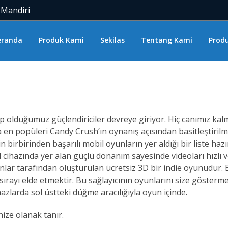
 Mandiri
eranda
Produk Kami
Sekilas
Tentang Kami
Produ
hip olduğumuz güçlendiriciler devreye giriyor. Hiç canımız k
a en popüleri Candy Crush’ın oynanış açısından basitleştirilm
irbirinden başarılı mobil oyunların yer aldığı bir liste hazırl
d cihazında yer alan güçlü donanım sayesinde videoları hızlı 
lar tarafından oluşturulan ücretsiz 3D bir indie oyunudur. B
ırayı elde etmektir. Bu sağlayıcının oyunlarını size göstermek
azlarda sol üstteki düğme aracılığıyla oyun içinde.
ze olanak tanır.