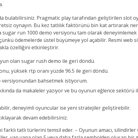
a.
da bulabilirsiniz. Pragmatic play tarafından geliştirilen slo
etsiz oynayın. Bu kez tatlılık faktörünü bin kat artırarak n
 sugar run 1000 demo versiyonu tam olarak deneyimlemek iç
r çünkü ödemelerde üstel büyümeye yol açabilir. Resmi web 
la özelliğini etkinleştirir.
 oyun olan sugar rush demo ile geri döndü.
u, yüksek rtp oranı yüzde 96.5 ile geri döndü.
 versiyonundan bahsetmek istiyorum.
ında da makaleler yazıyor ve bu oyunun eğlence sektörü ile”
r, deneyimli oyuncular ise yeni stratejiler geliştirebilir.
klayarak devam edebilirsiniz.
bi farklı tatlı türlerini temsil eder. – Oyunun amacı, silindi
ler, yan yana olan 5 veya daha fazla sembolden oluşan bir 