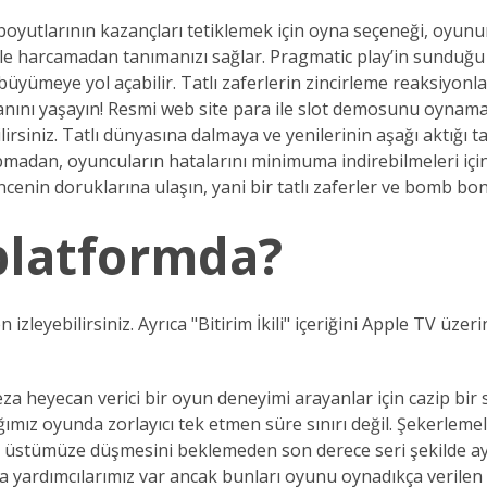
boyutlarının kazançları tetiklemek için oyna seçeneği, oyunu
 bile harcamadan tanımanızı sağlar. Pragmatic play’in sunduğ
 büyümeye yol açabilir. Tatlı zaferlerin zincirleme reaksiyon
anını yaşayın! Resmi web site para ile slot demosunu oynam
siniz. Tatlı dünyasına dalmaya ve yenilerinin aşağı aktığı ta
pmadan, oyuncuların hatalarını minimuma indirebilmeleri için
ncenin doruklarına ulaşın, yani bir tatlı zaferler ve bomb b
platformda?
izleyebilirsiniz. Ayrıca "Bitirim İkili" içeriğini Apple TV üze
 heyecan verici bir oyun deneyimi arayanlar için cazip bir s
ğımız oyunda zorlayıcı tek etmen süre sınırı değil. Şekerlem
erin üstümüze düşmesini beklemeden son derece seri şekilde 
nda yardımcılarımız var ancak bunları oyunu oynadıkça verilen 