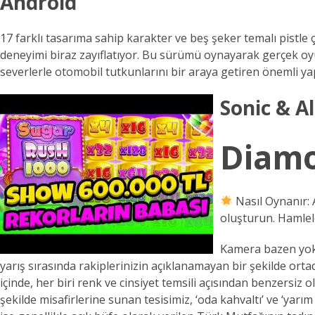
Android
17 farklı tasarıma sahip karakter ve beş şeker temalı pistle
deneyimi biraz zayıflatıyor. Bu sürümü oynayarak gerçek oyuna 
severlerle otomobil tutkunlarını bir araya getiren önemli ya
Sonic & A
Diamo
Nasıl Oynanır: 
oluşturun. Hamlel
Kamera bazen yoku
yarış sırasında rakiplerinizin açıklanamayan bir şekilde orta
içinde, her biri renk ve cinsiyet temsili açısından benzersiz
şekilde misafirlerine sunan tesisimiz, ‘oda kahvaltı’ ve ‘yar