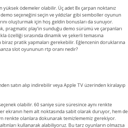
n yüksek ödemeler olabilir. Üç adet 8x çarpan noktanız
u demo seçeneğini seçin ve yıldızlar gibi semboller oyunun
larını oluşturmak için hoş geldin bonusları da sunuyor.
ak, pragmatic play’in sunduğu demo sürümü ve çarpanları
kla özelliği sırasında dinamik ve şekerli temasına
 biraz pratik yapmaları gerekebilir. Eğlencenin doruklarına
onanza slot oyununun rtp oranı nedir?
rinden satın alıp indirebilir veya Apple TV üzerinden kiralayıp
eçenek olabilir. 60 saniye süre süresince aynı renkte
eler ekranın hem alt noktasında sabit olarak duruyor, hem de
ayn renkte olanlara dokunarak temizlememiz gerekiyor.
altınları kullanarak alabiliyoruz. Bu tarz oyunların olmazsa