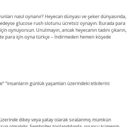
t oyunları nasıl oynanır? Heyecan dünyası ve şeker dünyasında,
eredeyse glucose rush slotunu ücretsiz oynayın. Burada para
in oynuyorsun. Unutmayın, ancak heyecanın tadını çıkarın,
site para için oyna türkçe – İndirmeden hemen köşede
 “insanların günlük yaşamları üzerindeki etkilerini
rler üzerinde dikey veya yatay olarak sıralanmış mümkün
grup olmalıdır. Semboller toplandığında, oyuncu kümenin