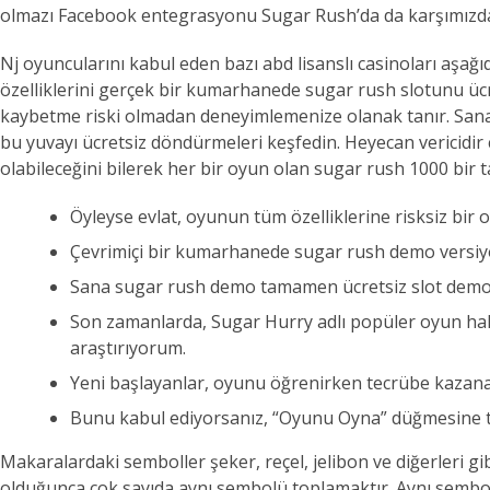
olmazı Facebook entegrasyonu Sugar Rush’da da karşımızd
Nj oyuncularını kabul eden bazı abd lisanslı casinoları aşağı
özelliklerini gerçek bir kumarhanede sugar rush slotunu ücr
kaybetme riski olmadan deneyimlemenize olanak tanır. Sana
bu yuvayı ücretsiz döndürmeleri keşfedin. Heyecan vericidi
olabileceğini bilerek her bir oyun olan sugar rush 1000 bir tak
Öyleyse evlat, oyunun tüm özelliklerine risksiz bir
Çevrimiçi bir kumarhanede sugar rush demo versiyon
Sana sugar rush demo tamamen ücretsiz slot demo
Son zamanlarda, Sugar Hurry adlı popüler oyun hakk
araştırıyorum.
Yeni başlayanlar, oyunu öğrenirken tecrübe kazanabili
Bunu kabul ediyorsanız, “Oyunu Oyna” düğmesine tı
Makaralardaki semboller şeker, reçel, jelibon ve diğerleri gi
olduğunca çok sayıda aynı sembolü toplamaktır. Aynı sembol