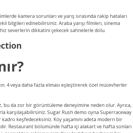
ğimlerde kamera sorunları ve yarış sırasında rakip hataları
bilgileri edinebilirsiniz. Araba yarışı filmleri, sinema
ız severlerin dikkatini çekecek sahnelerle dolu.
ection
nır?
rın. 4 veya daha fazla elması eşleştirerek özel mücevherler
 bu da zor bir görüntüleme deneyimine neden olur. Ayrıca,
a karşılaşabilirsiniz.
Sugar Rush demo oyna
Superraceway
 bir kadro keşfedeceksiniz. Köy yaşamını adeta modern bir
edir. Restaurant bölümünde hafta içi alakart ve hafta sonları