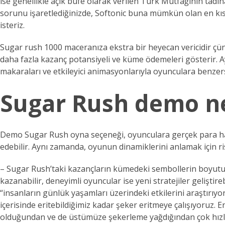
ise genellikle açık büfe olarak verilen Türk Mutfağının tadı
sorunu işaretlediğinizde, Softonic buna mümkün olan en kısa
isteriz.
Sugar rush 1000 maceranıza ekstra bir heyecan vericidir çünkü
daha fazla kazanç potansiyeli ve küme ödemeleri gösterir. Ay
makaraları ve etkileyici animasyonlarıyla oyunculara benzers
Sugar Rush demo n
Demo Sugar Rush oyna seçeneği, oyunculara gerçek para harc
edebilir. Aynı zamanda, oyunun dinamiklerini anlamak için risk
– Sugar Rush’taki kazançların kümedeki sembollerin boyutu
kazanabilir, deneyimli oyuncular ise yeni stratejiler gelişt
“insanların günlük yaşamları üzerindeki etkilerini araştırıy
içerisinde eritebildiğimiz kadar şeker eritmeye çalışıyoruz
olduğundan ve de üstümüze şekerleme yağdığından çok hızl