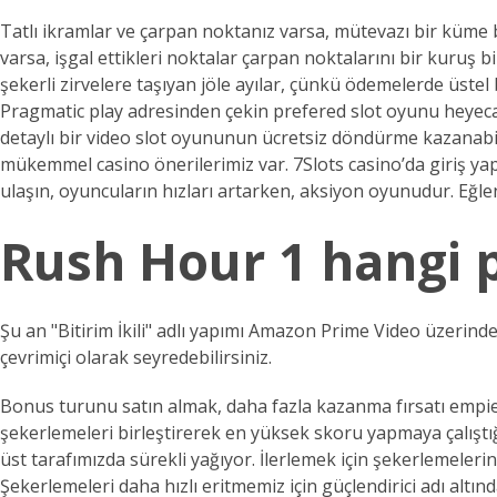
Tatlı ikramlar ve çarpan noktanız varsa, mütevazı bir küme 
varsa, işgal ettikleri noktalar çarpan noktalarını bir kuruş
şekerli zirvelere taşıyan jöle ayılar, çünkü ödemelerde üstel
Pragmatic play adresinden çekin prefered slot oyunu heyec
detaylı bir video slot oyununun ücretsiz döndürme kazanabilir
mükemmel casino önerilerimiz var. 7Slots casino’da giriş ya
ulaşın, oyuncuların hızları artarken, aksiyon oyunudur. Eğle
Rush Hour 1 hangi 
Şu an "Bitirim İkili" adlı yapımı Amazon Prime Video üzerinden 
çevrimiçi olarak seyredebilirsiniz.
Bonus turunu satın almak, daha fazla kazanma fırsatı empieza
şekerlemeleri birleştirerek en yüksek skoru yapmaya çalıştı
üst tarafımızda sürekli yağıyor. İlerlemek için şekerlemel
Şekerlemeleri daha hızlı eritmemiz için güçlendirici adı altı