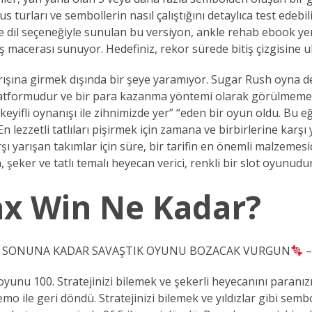
us turları ve sembollerin nasıl çalıştığını detaylıca test e
ürkçe dil seçeneğiyle sunulan bu versiyon, ankle rehab ebook
macerası sunuyor. Hedefiniz, rekor sürede bitiş çizgisine ula
ışına girmek dışında bir şeye yaramıyor. Sugar Rush oyna 
atformudur ve bir para kazanma yöntemi olarak görülmemelidi
eyifli oynanışı ile zihnimizde yer” “eden bir oyun oldu. Bu 
 lezzetli tatlıları pişirmek için zamana ve birbirlerine karşı 
arşı yarışan takımlar için süre, bir tarifin en önemli malzeme
eker ve tatlı temalı heyecan verici, renkli bir slot oyunudur
ax Win Ne Kadar?
KORU SONUNA KADAR SAVAŞTIK OYUNU BOZACAK VURGUN
–
unu 100. Stratejinizi bilemek ve şekerli heyecanını paranız
mo ile geri döndü. Stratejinizi bilemek ve yıldızlar gibi se