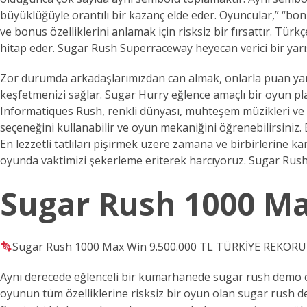
büyüklüğüyle orantılı bir kazanç elde eder. Oyuncular,” “bon
ve bonus özelliklerini anlamak için risksiz bir fırsattır. T
hitap eder. Sugar Rush Superraceway heyecan verici bir yarış 
Zor durumda arkadaşlarımızdan can almak, onlarla puan yar
keşfetmenizi sağlar. Sugar Hurry eğlence amaçlı bir oyun pl
Informatiques Rush, renkli dünyası, muhteşem müzikleri ve k
seçeneğini kullanabilir ve oyun mekaniğini öğrenebilirsiniz. En
En lezzetli tatlıları pişirmek üzere zamana ve birbirlerine k
oyunda vaktimizi şekerleme eriterek harcıyoruz. Sugar Rush, ş
Sugar Rush 1000 M
Sugar Rush 1000 Max Win 9.500.000 TL TÜRKİYE RE
Aynı derecede eğlenceli bir kumarhanede sugar rush demo oy
oyunun tüm özelliklerine risksiz bir oyun olan sugar rush de