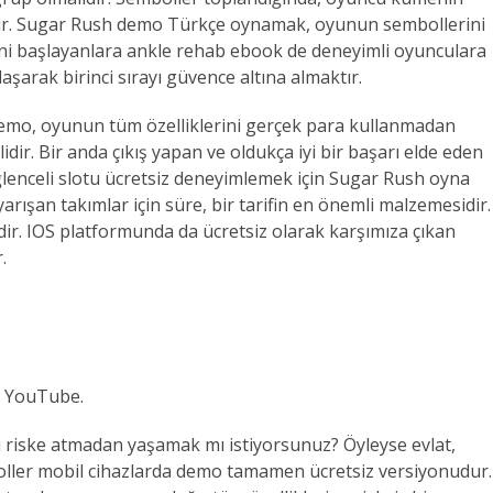
debilir. Sugar Rush demo Türkçe oynamak, oyunun sembollerini
 yeni başlayanlara ankle rehab ebook de deneyimli oyunculara
şarak birinci sırayı güvence altına almaktır.
demo, oyunun tüm özelliklerini gerçek para kullanmadan
r. Bir anda çıkış yapan ve oldukça iyi bir başarı elde eden
eğlenceli slotu ücretsiz deneyimlemek için Sugar Rush oyna
yarışan takımlar için süre, bir tarifin en önemli malzemesidir.
sidir. IOS platformunda da ücretsiz olarak karşımıza çıkan
.
 YouTube.
ı riske atmadan yaşamak mı istiyorsunuz? Öyleyse evlat,
mboller mobil cihazlarda demo tamamen ücretsiz versiyonudur.