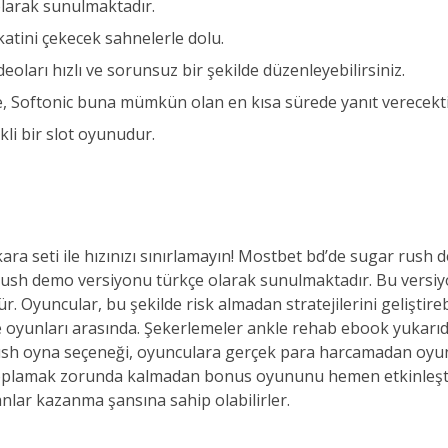
larak sunulmaktadır.
atini çekecek sahnelerle dolu.
oları hızlı ve sorunsuz bir şekilde düzenleyebilirsiniz.
de, Softonic buna mümkün olan en kısa sürede yanıt verecekti
kli bir slot oyunudur.
ra seti ile hızınızı sınırlamayın! Mostbet bd’de sugar rush
sh demo versiyonu türkçe olarak sunulmaktadır. Bu versiyo
Oyuncular, bu şekilde risk almadan stratejilerini geliştireb
irme oyunları arasında. Şekerlemeler ankle rehab ebook yuka
ush oyna seçeneği, oyunculara gerçek para harcamadan oyun
oplamak zorunda kalmadan bonus oyununu hemen etkinleştirme
panlar kazanma şansına sahip olabilirler.