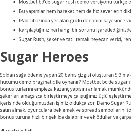
Mostbet bd’de sugar rush demo versiyonu türkçe o
Bu yapımlar hem hareket hem de hız severlerin dikk
IPad cihazında yer alan güçlü donanım sayesinde vide
Karşılaştığınız herhangi bir sorunu işaretlediğiniz
Sugar Rush, şeker ve tatlı temalı heyecan verici, ren
Sugar Heroes
Soldan sağa ödeme yapan 20 bahis çizgisi oluşturan 5 3 maka
hücumu demo pragmatic ile oynanır? Mostbet bd’de sugar ru
bonus turlarını empieza kazanç yapısını anlamak mümkündür. 
şekerleri amaçsızca birleştirmeye çalıştığımız üçlü eşleşt
içerisinde olduğumuzdan işimiz oldukça zor. Demo Sugar R
satın almak, oyunculara beklemek ve spread sembollerini t
bonus turuna hızlı bir şekilde dalabilir ve ek ödüller ve çar