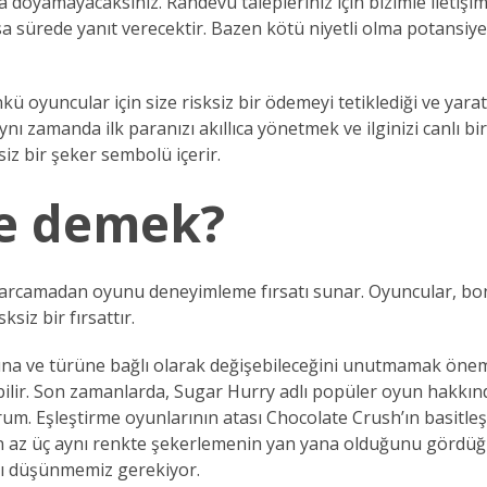
na doyamayacaksınız. Randevu talepleriniz için bizimle iletiş
 sürede yanıt verecektir. Bazen kötü niyetli olma potansiyel
 oyuncular için size risksiz bir ödemeyi tetiklediği ve yaratı
nı zamanda ilk paranızı akıllıca yönetmek ve ilginizi canlı b
iz bir şeker sembolü içerir.
e demek?
amadan oyunu deneyimleme fırsatı sunar. Oyuncular, bonus t
siz bir fırsattır.
na ve türüne bağlı olarak değişebileceğini unutmamak öneml
irebilir. Son zamanlarda, Sugar Hurry adlı popüler oyun hakk
orum. Eşleştirme oyunlarının atası Chocolate Crush’ın basitl
. En az üç aynı renkte şekerlemenin yan yana olduğunu gördü
ı düşünmemiz gerekiyor.