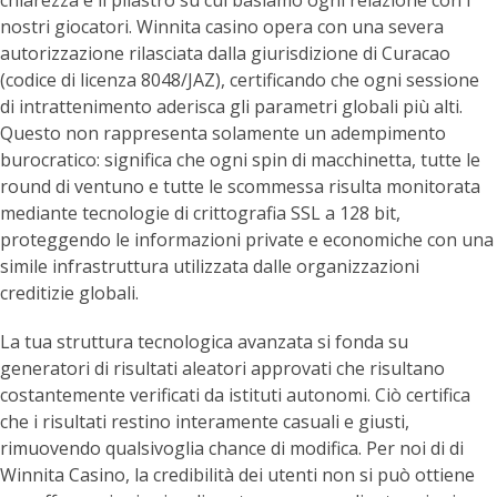
chiarezza è il pilastro su cui basiamo ogni relazione con i
nostri giocatori.
Winnita casino
opera con una severa
autorizzazione rilasciata dalla giurisdizione di Curacao
(codice di licenza 8048/JAZ), certificando che ogni sessione
di intrattenimento aderisca gli parametri globali più alti.
Questo non rappresenta solamente un adempimento
burocratico: significa che ogni spin di macchinetta, tutte le
round di ventuno e tutte le scommessa risulta monitorata
mediante tecnologie di crittografia SSL a 128 bit,
proteggendo le informazioni private e economiche con una
simile infrastruttura utilizzata dalle organizzazioni
creditizie globali.
La tua struttura tecnologica avanzata si fonda su
generatori di risultati aleatori approvati che risultano
costantemente verificati da istituti autonomi. Ciò certifica
che i risultati restino interamente casuali e giusti,
rimuovendo qualsivoglia chance di modifica. Per noi di di
Winnita Casino, la credibilità dei utenti non si può ottiene