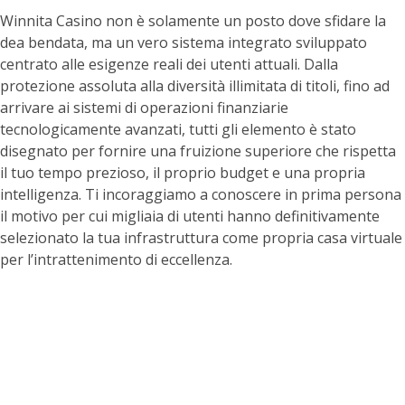
Winnita Casino non è solamente un posto dove sfidare la
dea bendata, ma un vero sistema integrato sviluppato
centrato alle esigenze reali dei utenti attuali. Dalla
protezione assoluta alla diversità illimitata di titoli, fino ad
arrivare ai sistemi di operazioni finanziarie
tecnologicamente avanzati, tutti gli elemento è stato
disegnato per fornire una fruizione superiore che rispetta
il tuo tempo prezioso, il proprio budget e una propria
intelligenza. Ti incoraggiamo a conoscere in prima persona
il motivo per cui migliaia di utenti hanno definitivamente
selezionato la tua infrastruttura come propria casa virtuale
per l’intrattenimento di eccellenza.