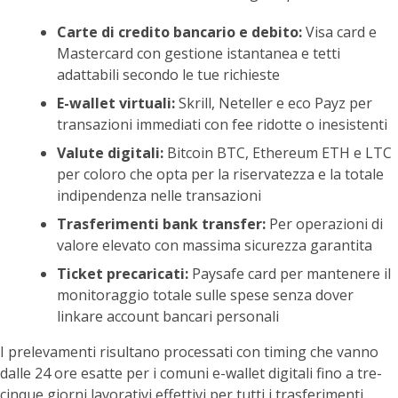
Carte di credito bancario e debito:
Visa card e
Mastercard con gestione istantanea e tetti
adattabili secondo le tue richieste
E-wallet virtuali:
Skrill, Neteller e eco Payz per
transazioni immediati con fee ridotte o inesistenti
Valute digitali:
Bitcoin BTC, Ethereum ETH e LTC
per coloro che opta per la riservatezza e la totale
indipendenza nelle transazioni
Trasferimenti bank transfer:
Per operazioni di
valore elevato con massima sicurezza garantita
Ticket precaricati:
Paysafe card per mantenere il
monitoraggio totale sulle spese senza dover
linkare account bancari personali
I prelevamenti risultano processati con timing che vanno
dalle 24 ore esatte per i comuni e-wallet digitali fino a tre-
cinque giorni lavorativi effettivi per tutti i trasferimenti