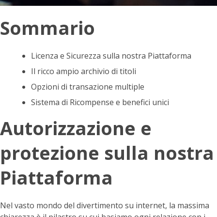
Sommario
Licenza e Sicurezza sulla nostra Piattaforma
Il ricco ampio archivio di titoli
Opzioni di transazione multiple
Sistema di Ricompense e benefici unici
Autorizzazione e
protezione sulla nostra
Piattaforma
Nel vasto mondo del divertimento su internet, la massima