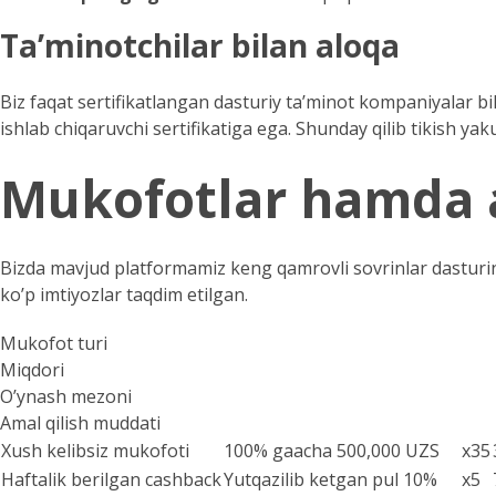
Ta’minotchilar bilan aloqa
Biz faqat sertifikatlangan dasturiy ta’minot kompaniyalar bi
ishlab chiqaruvchi sertifikatiga ega. Shunday qilib tikish yaku
Mukofotlar hamda a
Bizda mavjud platformamiz keng qamrovli sovrinlar dasturini
ko’p imtiyozlar taqdim etilgan.
Mukofot turi
Miqdori
O’ynash mezoni
Amal qilish muddati
Xush kelibsiz mukofoti
100% gaacha 500,000 UZS
x35
Haftalik berilgan cashback
Yutqazilib ketgan pul 10%
x5