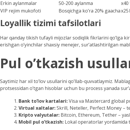
Erkin aylanmalar
50-200 aylanma
x40
VIP rejim mukofoti
Bosqichga ko’ra 20% gaacha
x25
Loyallik tizimi tafsilotlari
Har qanday tikish tufayli mijozlar sodiqlik fikrlarini qo’lga
erishgan o’yinchilar shaxsiy menejer, sur’atlashtirilgan ma
Pul o’tkazish usull
Saytimiz har xil to’lov usullarini qo’llab-quvvatlaymiz. Mabl
protsessidan o’tgan hisoblar uchun bu process yanada sur’a
Bank to’lov kartalari:
Visa va Mastercard global pul
Virtual xaltalar:
Skrill, Neteller, Perfect Money – 
Kripto valyutalar:
Bitcoin, Ethereum, Tether – yash
Mobil pul o’tkazish:
Lokal operatorlar yordamida t