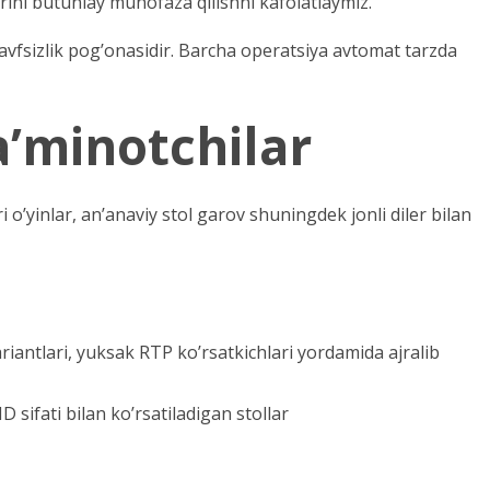
rini butunlay muhofaza qilishni kafolatlaymiz.
xavfsizlik pog’onasidir. Barcha operatsiya avtomat tarzda
ta’minotchilar
 o’yinlar, an’anaviy stol garov shuningdek jonli diler bilan
ntlari, yuksak RTP ko’rsatkichlari yordamida ajralib
D sifati bilan ko’rsatiladigan stollar