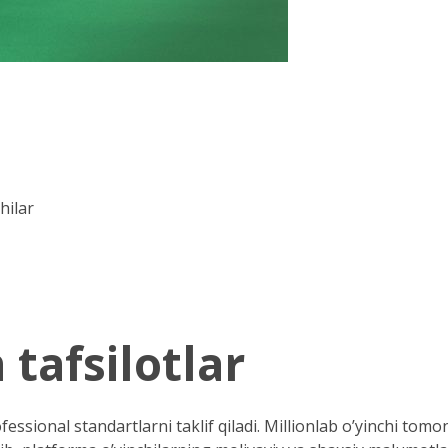
hilar
 tafsilotlar
essional standartlarni taklif qiladi. Millionlab o’yinchi to