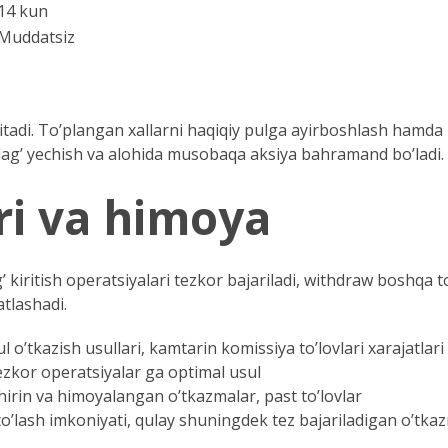
14 kun
Muddatsiz
 kiritadi. To’plangan xallarni haqiqiy pulga ayirboshlash hamd
blag’ yechish va alohida musobaqa aksiya bahramand bo’ladi.
ari va himoya
ag’ kiritish operatsiyalari tezkor bajariladi, withdraw boshqa
tlashadi.
 o’tkazish usullari, kamtarin komissiya to’lovlari xarajatlari
tezkor operatsiyalar ga optimal usul
irin va himoyalangan o’tkazmalar, past to’lovlar
o’lash imkoniyati, qulay shuningdek tez bajariladigan o’tka