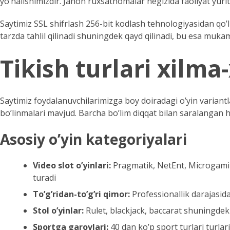
yo’nalishimizdir. Jahon ruxsatnomalar negizida faoliyat yuri
Saytimiz SSL shifrlash 256-bit kodlash tehnologiyasidan qo’l
tarzda tahlil qilinadi shuningdek qayd qilinadi, bu esa muka
Tikish turlari xilma
Saytimiz foydalanuvchilarimizga boy doiradagi o’yin variantlar
bo’linmalari mavjud. Barcha bo’lim diqqat bilan saralangan h
Asosiy o’yin kategoriyalari
Video slot o’yinlari:
Pragmatik, NetEnt, Microgamin
turadi
To’g’ridan-to’g’ri qimor:
Professionallik darajasidag
Stol o’yinlar:
Rulet, blackjack, baccarat shuningdek 
Sportga garovlari:
40 dan ko’p sport turlari turlari