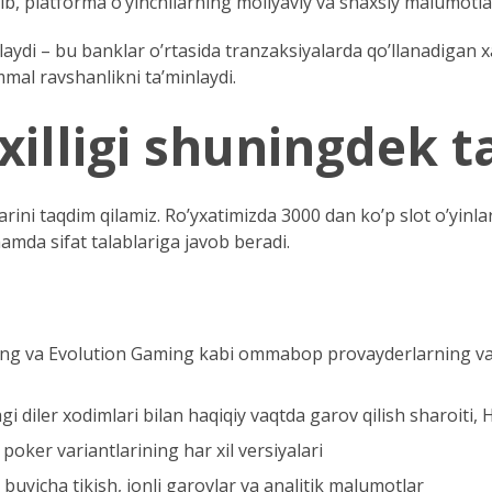
tib, platforma o’yinchilarning moliyaviy va shaxsiy malumotla
laydi – bu banklar o’rtasida tranzaksiyalarda qo’llanadigan 
mmal ravshanlikni ta’minlaydi.
-xilligi shuningdek 
ini taqdim qilamiz. Ro’yxatimizda 3000 dan ko’p slot o’yinlari
amda sifat talablariga javob beradi.
g va Evolution Gaming kabi ommabop provayderlarning varia
i diler xodimlari bilan haqiqiy vaqtda garov qilish sharoiti, H
poker variantlarining har xil versiyalari
 buyicha tikish, jonli garovlar va analitik malumotlar