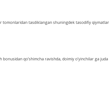
rlar tomonlaridan tasdiklangan shuningdek tasodifiy qiymatlar
h bonusidan qo’shimcha ravishda, doimiy o’yinchilar ga juda