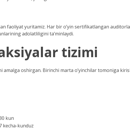
lan faoliyat yuritamiz. Har bir o’yin sertifikatlangan audito
nlarining adolatliligini ta’minlaydi.
ksiyalar tizimi
 amalga oshirgan. Birinchi marta o’yinchilar tomoniga kiris
30 kun
7 kecha-kunduz