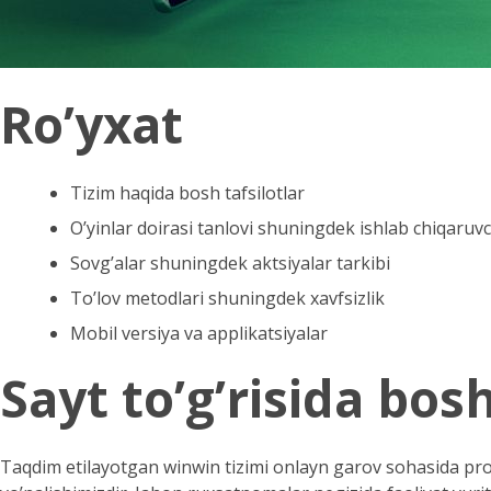
Ro’yxat
Tizim haqida bosh tafsilotlar
O’yinlar doirasi tanlovi shuningdek ishlab chiqaruvc
Sovg’alar shuningdek aktsiyalar tarkibi
To’lov metodlari shuningdek xavfsizlik
Mobil versiya va applikatsiyalar
Sayt to’g’risida bosh
Taqdim etilayotgan
winwin
tizimi onlayn garov sohasida prof