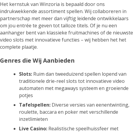
Het kernstuk van Winzoria is bepaald door ons
indrukwekkende assortiment spellen. Wij collaboreren in
partnerschap met meer dan vijftig leidende ontwikkelaars
om jou entrée te geven tot talloze titels. Of je nu een
aanhanger bent van klassieke fruitmachines of de nieuwste
video slots met innovatieve functies – wij hebben het het
complete plaatje.
Genres die Wij Aanbieden
Slots:
Ruim dan tweeduizend spellen lopend van
traditionele drie-reel slots tot innovatieve video
automaten met megaways systeem en groeiende
potjes
Tafelspellen:
Diverse versies van eenentwinting,
roulette, baccara en poker met verschillende
inzetlimieten
Live Casino:
Realistische speelhuissfeer met