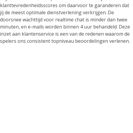
klanttevredenheidsscores om daarvoor te garanderen dat
jij de meest optimale dienstverlening verkrijgen. De
doorsnee wachttijd voor realtime chat is minder dan twee
minuten, en e-mails worden binnen 4 uur behandeld. Deze
inzet aan klantenservice is een van de redenen waarom de
spelers ons consistent topniveau beoordelingen verlenen.