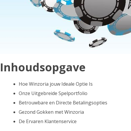
Inhoudsopgave
Hoe Winzoria jouw Ideale Optie Is
Onze Uitgebreide Spelportfolio
Betrouwbare en Directe Betalingsopties
Gezond Gokken met Winzoria
De Ervaren Klantenservice